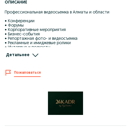
ОПИСАНИЕ
Профессиональная видеосьемка в Алматы и области
• Конференции
• Форумы
• Корпоративные мероприятия
• Бизнес-события
• Репортажная фото- и видеосъемка
• Рекламные и имиджевые ролики
• Интервью и подкасты
• Презентации, выставки, открытия
Детальнее
• Контент для социальных сетей
• Аэросъемка
• Құдалық
• Асянди
Пожаловаться
• Выписка из роддома
• Свадебная фотосессия
Опыт более 10 лет