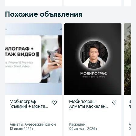
Похожие объявления
Мобилограф
Мобилограф
Вид
(съемки) + монтаж
Алматы Каскелен |
Фот
видео
Видео и фото
sto
юби
Алматы, Ауэзовский район
Каскелен
Алм
13 июля 2026 г.
09 августа 2026 г.
09 а