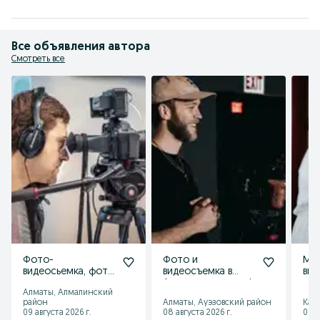
Все объявления автора
Смотреть все
Фото-
Фото и
Мо
видеосьемка, фото
видеосъемка в
вид
видео, видео
Алматы видеограф
Алматы, Алмалинский
оператор,
фотограф услуги
район
Алматы, Ауэзовский район
Кас
видеограф,
под ключ
09 августа 2026 г.
08 августа 2026 г.
08 а
фотограф