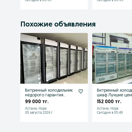
Сегодня в 08:05
Сегодня в 08:03
Похожие объявления
Витринный холодильник
Витринный холод
недорого гарантия
шкаф Лучшие цен
доставка рассрочка
Астане
99 000 тг.
152 000 тг.
Астана, Нура
Астана, Нура
05 августа 2026 г.
Сегодня в 05:49