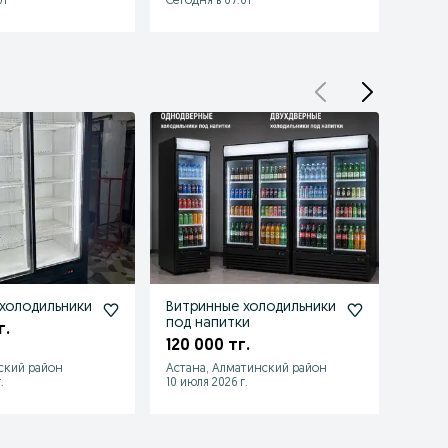
01
Сегодня в 07:01
Сегодн
холодильники
Витринные холодильники
Витр
под напитки
БУ пр
г.
Гаран
120 000 тг.
99 0
ьский район
Астана, Алматинский район
Астан
.
10 июля 2026 г.
04 авгу