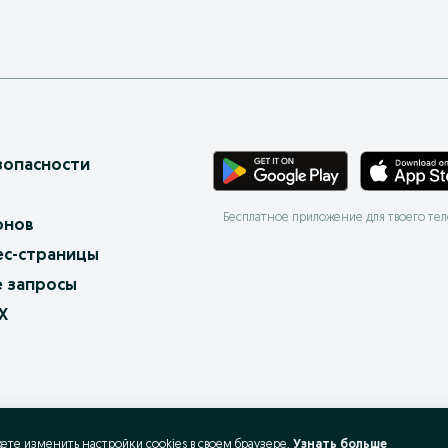
зопасности
Бесплатное приложение для твоего те
онов
ес-страницы
 запросы
X
жете изменить настройки cookies в своeм браузере.
Узнать больше