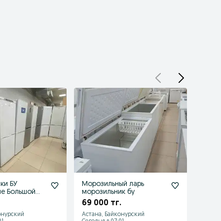
ки БУ
Морозильный ларь
Моро
ые Большой
морозильник бу
мага
невные
объем
69 000 тг.
125 0
я!
БУ! Р
онурский
Астана, Байконурский
Астан