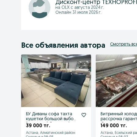
Дисконт-центр ТЕХНОPROF
на OLX с
августа 2024 г.
Онлайн 31 июля 2026 г.
Все объявления автора
Смотреть вс
БУ Диваны софа тахта
Витринный холод
кушетки большой выбор!
рассрочка гаран
Рассрочка! Доставка!
Доставка
39 000 тг.
149 000 тг.
Астана, Алматинский район
Астана, Есильский р