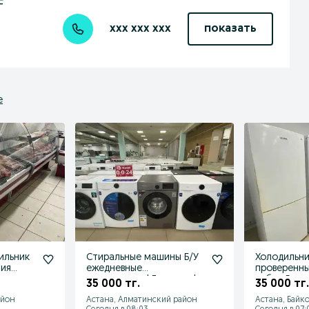
F
xxx xxx xxx
показать
е
ильник
Стиральные машины Б/У
Холодильни
тия
ежедневные
проверенн
поступления! Гарантия!
выбор Ежед
35 000 тг.
35 000 тг.
Рассрочка!
поступлени
айон
Астана, Алматинский район
Астана, Байк