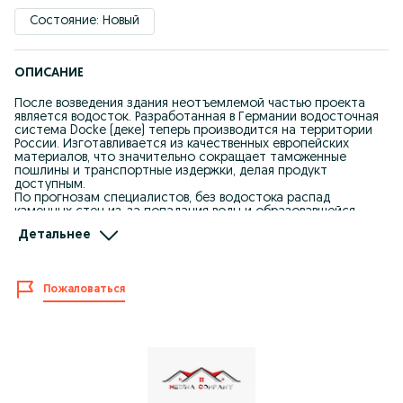
Состояние: Новый
ОПИСАНИЕ
После возведения здания неотъемлемой частью проекта
является водосток. Разработанная в Германии водосточная
система Docke (деке) теперь производится на территории
России. Изготавливается из качественных европейских
материалов, что значительно сокращает таможенные
пошлины и транспортные издержки, делая продукт
доступным.
По прогнозам специалистов, без водостока распад
каменных стен из-за попадания воды и образовавшейся
плесени наступает на 10 лет раньше обычного, у дерева —
Детальнее
на 20. Основа дома, фундамент, разрушается в 2 раза
быстрей. Для того чтоб сохранить фасадные панели от
губительного влияния природных факторов применяют
водосточную систему.
Пожаловаться
В новых системных водостоках реализованы передовые
европейские технологии, оборудование и стандарт
качественного сырья. Немецкие технологии позволяют
тщательно довести технологический процесс до
совершенства.
Пластик выдерживает различные виды нагрузок и все
элементы высоко герметичны. Помимо вышеперечисленных
качеств, продукция Деке предлагает разумные и доступные
цены.