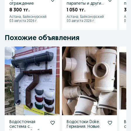
ограждение
парапеты и другие
пол
изделия из жести
уте
8 300 тг.
1 050 тг.
3 9
на заказ и в налич
POL
Астана, Байконурский
Астана, Байконурский
Аст
03 августа 2026 г.
03 августа 2026 г.
03 а
Похожие объявления
Водосточная
Водостоки Doke.
Во
система с
Германия. Новые.
сис