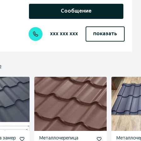
Сообщение
xxx xxx xxx
показать
е
а замер
Металлочерепица
Металлоче