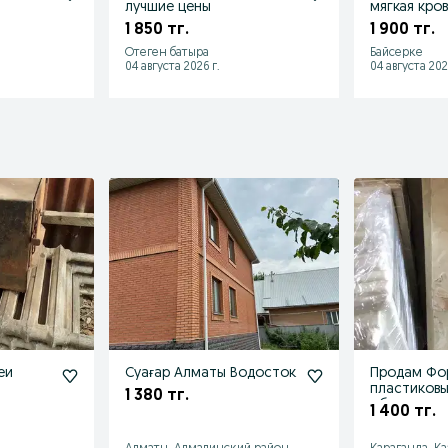
лучшие цены
мягкая кро
водосток
1 850 тг.
1 900 тг.
Отеген батыра
Байсерке
04 августа 2026 г.
04 августа 202
еи
Суағар Алматы Водосток
Продам Фо
пластиковы
1 380 тг.
облицовки
1 400 тг.