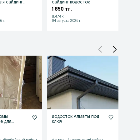
вля сайдинг
сайдинг водосток
мета
произ
1 850 тг.
1 900
Шелек
Жетыг
6 г.
04 августа 2026 г.
04 авгу
рмы
Водосток Алматы под
Мета
е для
ключ
мягка
водо
1 899