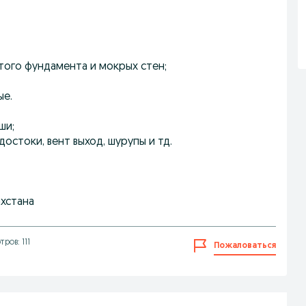
того фундамента и мокрых стен;
ые.
ши;
остоки, вент выход, шурупы и тд.
ахстана
ров: 111
Пожаловаться