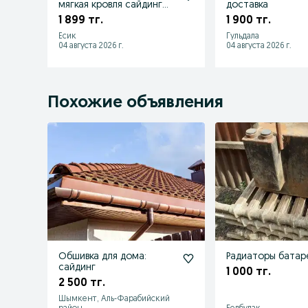
мягкая кровля сайдинг
доставка
водосток
1 899 тг.
1 900 тг.
Есик
Гульдала
04 августа 2026 г.
04 августа 2026 г.
Похожие объявления
Обшивка для дома:
Радиаторы батар
сайдинг
1 000 тг.
2 500 тг.
Шымкент, Аль-Фарабийский