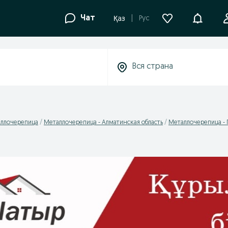
Уведомле
Чат
Рус
Қаз
ллочерепица
Металлочерепица - Алматинская область
Металлочерепица - 