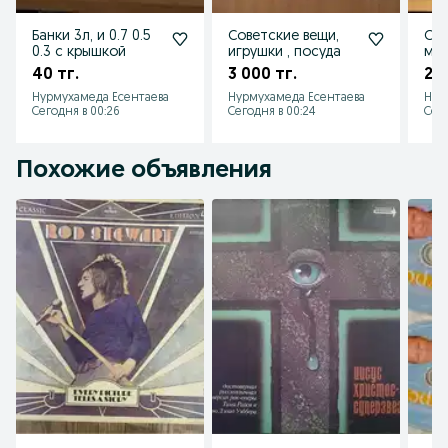
Банки 3л, и 0.7 0.5
Советские вещи,
Сум
0.3 с крышкой
игрушки , посуда
муж
40 тг.
3 000 тг.
2 0
Нурмухамеда Есентаева
Нурмухамеда Есентаева
Нур
Сегодня в 00:26
Сегодня в 00:24
Сего
Похожие объявления