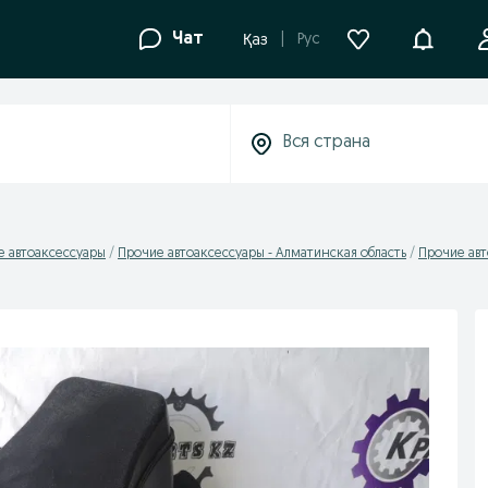
Уведомле
Чат
Рус
Қаз
е автоаксессуары
Прочие автоаксессуары - Алматинская область
Прочие авт