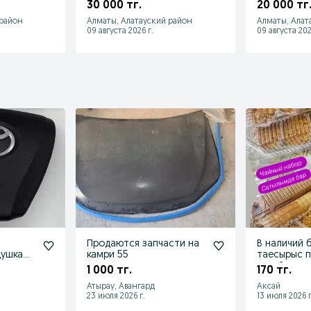
Lexus RX330 RX350
55
30 000 тг.
20 000 тг
 район
Алматы, Алатауский район
Алматы, Алат
09 августа 2026 г.
09 августа 202
Продаются запчасти на
В наличий 
душка
камри 55
таесырыс п
ль
эасаймын
1 000 тг.
170 тг.
Атырау, Авангард
Аксай
23 июля 2026 г.
13 июля 2026 г