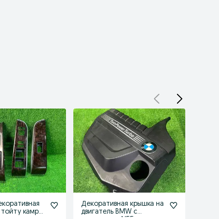
екоративная
Декоративная крышка на
Ступ
а тойту камри
двигатель BMW с
(подш