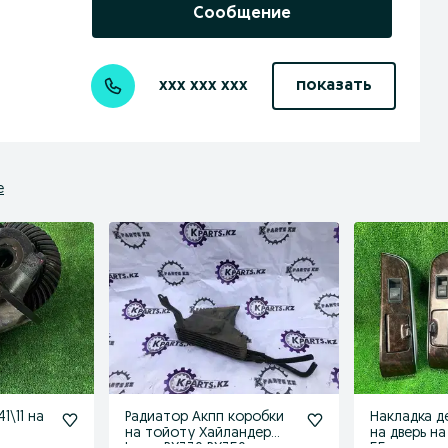
Сообщение
xxx xxx xxx
показать
е
1\11 на
Радиатор Акпп коробки
Накладка д
0
на тойоту Хайландер
на дверь н