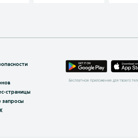
зопасности
Бесплатное приложение для твоего те
онов
ес-страницы
 запросы
X