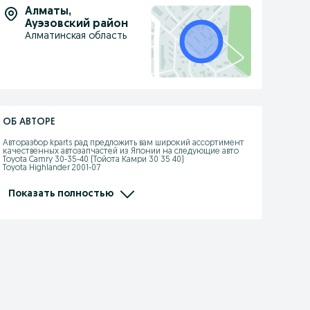
Алматы
,
Ауэзовский район
Алматинская область
ОБ АВТОРЕ
Авторазбор kparts рад предложить вам широкий ассортимент 
качественных автозапчастей из Японии на следующие авто

Toyota Camry 30-35-40 (Тойота Камри 30 35 40)

Toyota Highlander 2001-07

Lexus RX330 350 

Lexus GS190

Mercedes Benz W124 W140 W210
Показать полностью