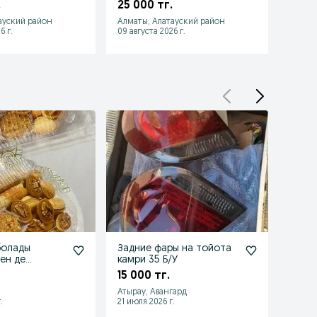
двигателем N55
прадо
.
25 000 тг.
45 0
ауский район
Алматы, Алатауский район
Алматы
6 г.
09 августа 2026 г.
09 авгу
болады
Задние фары на тойота
CAMR
ен де
камри 35 Б/У
2 00
15 000 тг.
Атырау, Авангард
Акжар
.
21 июля 2026 г.
04 авгу