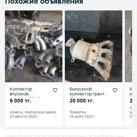
Похожие объявления
Коллектор
Выпускной
Кол
впускной,
коллектор гранта
ми 
выпускной ВАЗ
16кл
сау
6 000 тг.
20 000 тг.
20 
Лада
Алм
Жигули.2103,2106,21
Алматы, Алатауский район
Темиртау
рай
07,2109,2114
03 августа 2026 г.
26 июля 2026 г.
28 и
Главная
Запчасти
Автозапчасти
Выхлопная система
Выпускные