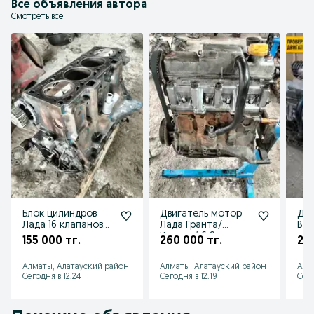
Все объявления автора
Смотреть все
Блок цилиндров
Двигатель мотор
Дви
Лада 16 клапанов
Лада Гранта/
Ваз
приора
Калина 1,6 8кл
кал
155 000 тг.
260 000 тг.
20
2170/2171/2172
гра
Алматы, Алатауский район
Алматы, Алатауский район
Алм
Сегодня в 12:24
Сегодня в 12:19
Сего