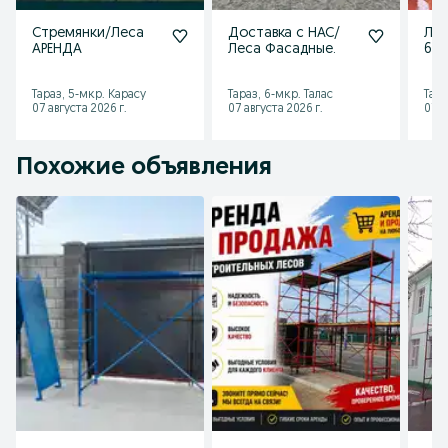
Стремянки/Леса
Доставка с НАС/
Ле
АРЕНДА
Леса Фасадные.
60/
Тараз, 5-мкр. Карасу
Тараз, 6-мкр. Талас
Тара
07 августа 2026 г.
07 августа 2026 г.
07 а
Похожие объявления