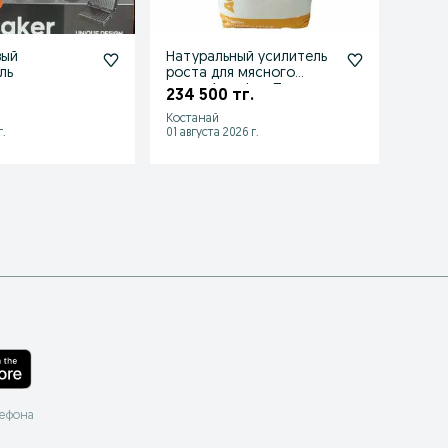
вый
Натуральный усилитель
Вытяж
ль
роста для мясного
27 0
скота Актифор Пауэр
234 500 тг.
2831
Костанай
Затобо
.
01 августа 2026 г.
01 авгу
лефона