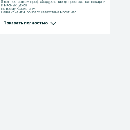
5 лет поставляем проф. оборудование для ресторанов, пекарни 
и мясных цехов 

по всему Казахстану.

Наши клиенты  со всего Казахстана могут нас 
порекомендовать,  потому что Мы работаем на репутацию. 

Будем рады сотрудничеству с Вами!

С уважением,  директор компании ASTECH.KZ

Показать полностью
 Айсұлтан Азаматұлы !