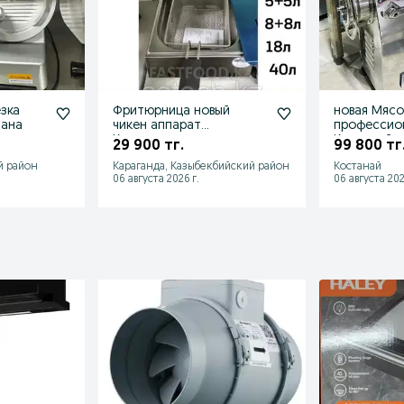
зка
Фритюрница новый
новая Мясо
тана
чикен аппарат
профессион
Караганда
Костанай о
29 900 тг.
99 800 тг
й район
Караганда, Казыбекбийский район
Костанай
06 августа 2026 г.
06 августа 202