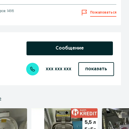
ов: 1498
Пожаловаться
Сообщение
xxx xxx xxx
показать
е