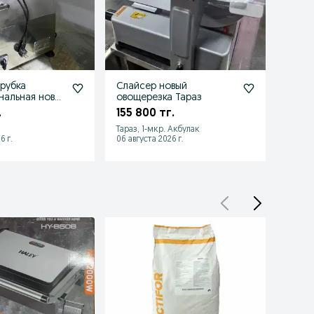
рубка
Слайсер новый
Печь 
альная новая
овощерезка Тараз
аппар
вощерезка
.
155 800 тг.
269 
Тараз, 1-мкр. Акбулак
Астан
6 г.
06 августа 2026 г.
06 авгу