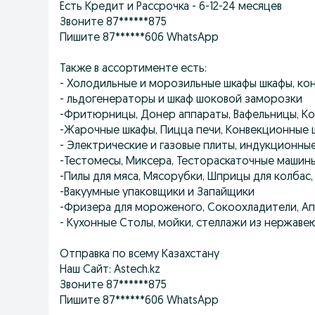
Есть Кредит и Рассрочка - 6-12-24 месяцев
Звоните 87******875
Пишите 87******606 WhatsApp
Также в ассортименте есть:
- Холодильные и морозильные шкафы шкафы, ко
- льдогенераторы и шкаф шоковой заморозки
-Фритюрницы, Донер аппараты, Вафельницы, Кон
-Жарочные шкафы, Пицца печи, Конвекционные 
- Электрические и газовые плиты, индукционны
-Тестомесы, Миксера, Тестораскаточные машин
-Пилы для мяса, Мясорубки, Шприцы для колбас
-Вакуумные упаковщики и Запайщики
-Фризера для мороженого, Сокоохладители, Ап
- Кухонные Столы, мойки, стеллажи из нержаве
Отправка по всему Казахстану
Наш Сайт: Astech.kz
Звоните 87******875
Пишите 87******606 WhatsApp