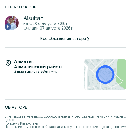
Отправка по всему Казахстану
Наш Сайт: Astech.kz
ПОЛЬЗОВАТЕЛЬ
Звоните 87******875
Пишите 87******606 WhatsApp
Aisultan
на OLX с
августа 2016 г.
Онлайн 07 августа 2026 г.
Все объявления автора
Алматы
,
Алмалинский район
Алматинская область
ОБ АВТОРЕ
5 лет поставляем проф. оборудование для ресторанов, пекарни и мясных 
цехов 

по всему Казахстану.

Наши клиенты  со всего Казахстана могут нас порекомендовать,  потому 
что Мы работаем на репутацию. 
