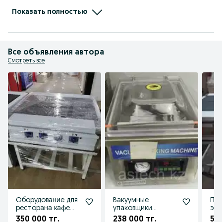
Будем рады сотрудничеству с Вами!

С уважением,  директор компании ASTECH.KZ

Показать полностью
 Айсұлтан Азаматұлы !
Все объявления автора
Смотреть все
Оборудование для
Вакуумные
Пл
ресторана кафе
упаковщики
эле
плита пекарни
вакууматоры
пр
350 000 тг.
238 000 тг.
595