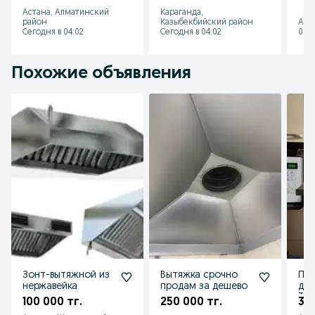
Астана
караганда
кон
Астана, Алматинский
Караганда,
каф
район
Казыбекбийский район
Аст
Сегодня в 04:02
Сегодня в 04:02
08 а
Похожие объявления
Зонт-вытяжной из
Вытяжка срочно
Про
нержавейка
продам за дешево
для
TUR
100 000 тг.
250 000 тг.
30 