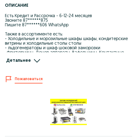
ОПИСАНИЕ
Есть Кредит и Рассрочка - 6-12-24 месяцев
Звоните 87******875
Пишите 87******606 WhatsApp
Также в ассортименте есть:
- Холодильные и морозильные шкафы шкафы, кондитерские
витрины и холодильные столы столы
- льдогенераторы и шкаф шоковой заморозки
-Фритюрницы, Донер аппараты, Вафельницы, Контактные
грили, Блинница, Грили и многое другое
Детальнее
-Жарочные шкафы, Пицца печи, Конвекционные шкафы,
Пароконвектоматы, Пароварки
- Электрические и газовые плиты, индукционные плиты, ВОК-
плиты
Пожаловаться
-Тестомесы, Миксера, Тестораскаточные машины
-Пилы для мяса, Мясорубки, Шприцы для колбас, Куттеры,
Слайсеры
-Вакуумные упаковщики и Запайщики
-Фризера для мороженого, Сокоохладители, Аппарат ваты
- Кухонные Столы, мойки, стеллажи из нержавеющей стали
Отправка по всему Казахстану
Наш Сайт: Astech.kz
Звоните 87******875
Пишите 87******606 WhatsApp