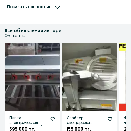
Будем рады сотрудничеству с Вами!

С уважением,  директор компании ASTECH.KZ

Показать полностью
 Айсұлтан Азаматұлы !
Все объявления автора
Смотреть все
Плита
Слайсер
Фр
электрическая
овощерезка
чик
промышленная 6
куттер новый
Кар
595 000 тг.
155 800 тг.
29 