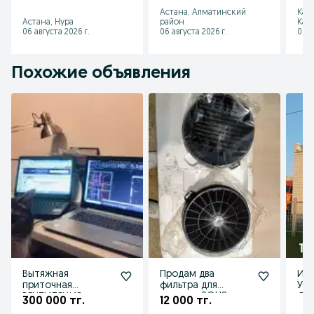
конфорная новая
Астана
Астана, Алматинский
Кар
кафе ресторанов
Астана, Нура
район
Каз
06 августа 2026 г.
06 августа 2026 г.
06 а
Похожие объявления
Вытяжная
Продам два
Изг
приточная
фильтра для
Уст
ВЕНТИЛЯЦИЯ с
вытяжки ROHS
Ды
300 000 тг.
12 000 тг.
ГАРАНТИЕЙ
Выт