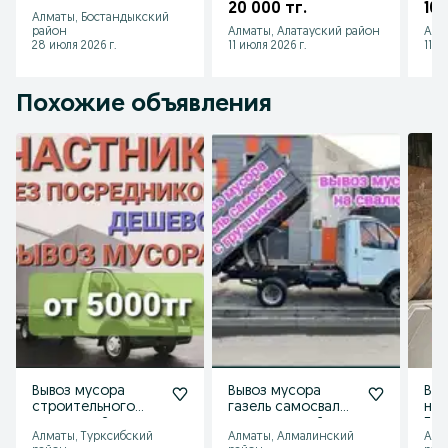
Строймусор. Хлам.
шт
20 000 тг.
10 
Алматы, Бостандыкский
район
Алматы, Алатауский район
Алм
28 июля 2026 г.
11 июля 2026 г.
11 и
Похожие объявления
Вывоз мусора
Вывоз мусора
Выв
строительного
газель самосвал
нед
недорого Звоните
строительный
Грузч
Алматы, Турксибский
Алматы, Алмалинский
Алм
бытовой ненужные
обь