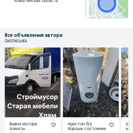
Алматинская область
Все объявления автора
Смотреть все
Вывоз мусора.
Аристон б/у .
Шк
Алматы .
Хороши состояние
мет