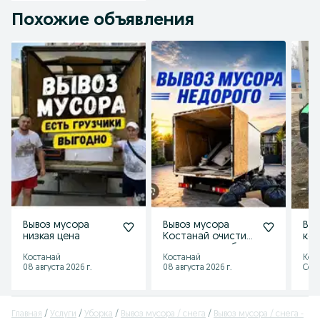
Похожие объявления
Вывоз мусора
Вывоз мусора
Выв
низкая цена
Костанай очистим
коп
квартиры в любое
Костанай
Костанай
Кос
время
08 августа 2026 г.
08 августа 2026 г.
Сего
Главная
Услуги
Уборка
Вывоз мусора / снега
Вывоз мусора / снега -