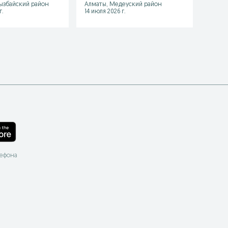
ызбайский район
Алматы, Медеуский район
Алматы
г.
14 июля 2026 г.
03 авгу
лефона