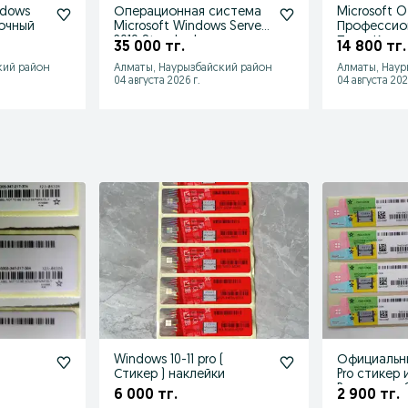
ndows
Операционная система
Microsoft O
рочный
Microsoft Windows Server
Профессио
2019 Standard
Плюс Карта
35 000 тг.
14 800 тг.
Бессрочны
кий район
Алматы, Наурызбайский район
Алматы, Наур
04 августа 2026 г.
04 августа 202
Windows 10-11 pro (
Официальны
Стикер ) наклейки
Pro стикер 
Pro стикер
6 000 тг.
2 900 тг.