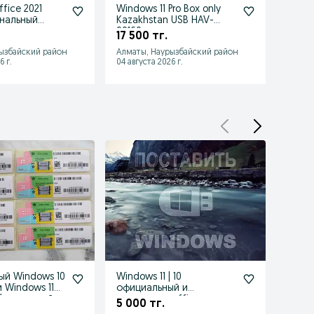
ffice 2021
Windows 11 Pro Box only
Office
нальный
Kazakhstan USB HAV-
Plus 
 с ключом
00160
коро
17 500 тг.
25 0
й
ызбайский район
Алматы, Наурызбайский район
Алмат
6 г.
04 августа 2026 г.
04 авгу
й Windows 10
Windows 11 | 10
Лице
и Windows 11
официальный и
Windo
 бессрочный
программы office для
5 000 тг.
3 300
Виндус