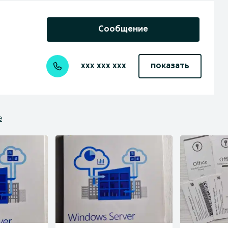
Сообщение
xxx xxx xxx
показать
е