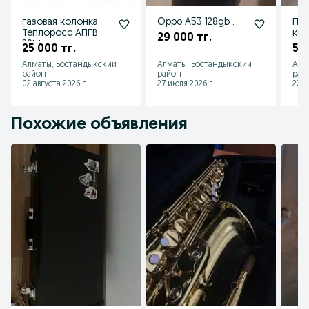
газовая колонка
Oppo A53 128gb .
Пар
Теплоросс АПГВ
кон
29 000 тг.
20М
25 000 тг.
5 0
Алматы, Бостандыкский
Алматы, Бостандыкский
Алм
район
район
рай
02 августа 2026 г.
27 июля 2026 г.
23 и
Похожие объявления