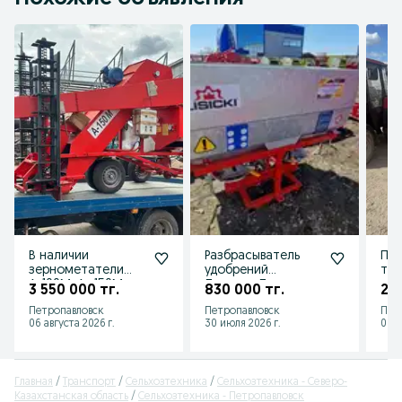
В наличии
Разбрасыватель
По
зернометатели
удобрений
тюк
А-100М, А -150М
Лисицки Лисичка
под
3 550 000 тг.
830 000 тг.
2 9
Воронежагротехсе
Lisicki Польша
Евр
Петропавловск
Петропавловск
Пет
рвис
1000л
06 августа 2026 г.
30 июля 2026 г.
06 а
Главная
Транспорт
Сельхозтехника
Сельхозтехника - Северо-
Казахстанская область
Сельхозтехника - Петропавловск