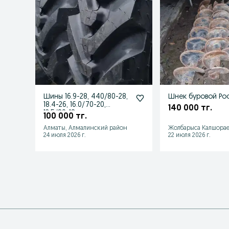
Шины 16.9-28, 440/80-28,
Шнек бур
18.4-26, 16.0/70-20,
140 000 тг.
12.5/80-18
100 000 тг.
Алматы, Алмалинский район
Жолбарыса Калшорае
24 июля 2026 г.
22 июля 2026 г.