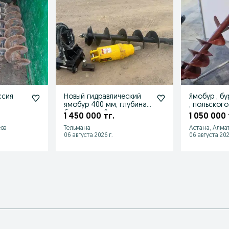
овой Россия
Новый гидравлический
Ямобур , бу
ямобур 400 мм, глубина
, польского
бурения до 2 м
производства
1 450 000 тг.
1 050 000 
ва
Тельмана
Астана, Алма
06 августа 2026 г.
06 августа 202