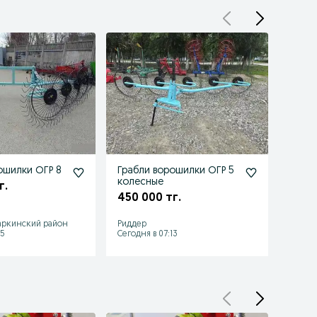
ошилки ОГР 8
Грабли ворошилки ОГР 5
Грабл
колесные
навес
г.
450 000 тг.
850 
аркинский район
Риддер
Ерейм
15
Сегодня в 07:13
Сегодн