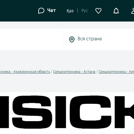
Уведомле
Чат
Рус
Қаз
хника - Акмолинская область
Сельхозтехника - Астана
Сельхозтехника - А