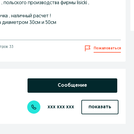
ольского производства фирмы lisicki ,
чка , наличный расчет !
ка диаметром 30см и 50см
тров: 33
Пожаловаться
Сообщение
xxx xxx xxx
показать