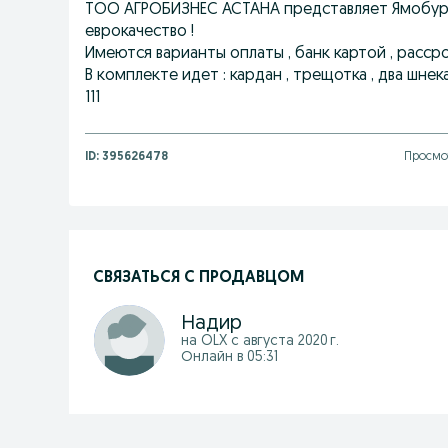
ТОО АГРОБИЗНЕС АСТАНА представляет Ямобур , п
еврокачество !
Имеются варианты оплаты , банк картой , рассро
В комплекте идет : кардан , трещотка , два шне
111
ID:
395626478
Просмо
СВЯЗАТЬСЯ С ПРОДАВЦОМ
Надир
на OLX с
августа 2020 г.
Онлайн в 05:31