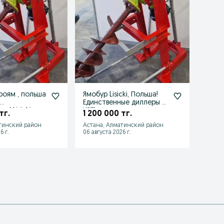
роям , польша
Ямобур Lisicki, Польша!
Ямоб
Единственные диллеры в
Lisic
 ! Lisicki
КЗ!!!есть рассрочка
тг.
1 200 000 тг.
850 
тинский район
Астана, Алматинский район
Астан
6 г.
06 августа 2026 г.
06 авгу