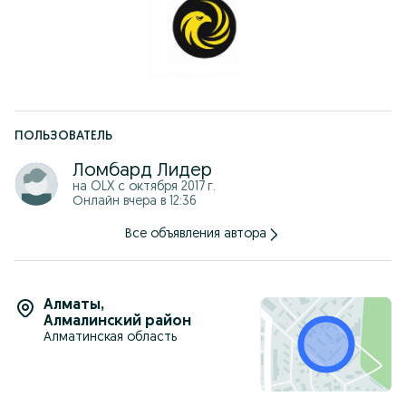
** Centercredit
** Home Credit Bank
** Halyk Bank
** Выдаем юридическую ГАРАНТИЮ!
** Работаем круглосуточно, без выходных!
** Ждем вас по адресу: Толеби 234Б уг.ул Тургут Озала
ПОЛЬЗОВАТЕЛЬ
Ломбард Лидер
на OLX с
октября 2017 г.
Онлайн вчера в 12:36
Все объявления автора
Алматы
,
Алмалинский район
Алматинская область