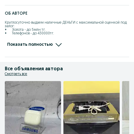
ОБ АВТОРЕ
Круглосуточно выдаем наличные ДЕНЬГИ с максимальной оценкой под 
залог:

•	Золота - до 5млн тг.

•	Телефонов - до 430000тг.

•	Ноутбуков и ПК - до 450000тг.

•	Телевизоров – до 200000тг.

•	Фотоаппаратов - до 270000тг.

Показать полностью
•	Игровых приставок - до 100000тг.

ГАРАНТИРУЕМ:

•	Самую высокую оценку

•	Низкий %

•	Быстрое и вежливое обслуживание 

Все объявления автора
•	Займ без скрытых комиссии 

•	Перерасчет, % по факту (1 день)

Смотреть все
•       Частичное погашение 

Звоните, приходите, работаем 24/7

«ДОРОГО ЦЕНИМ, БЕРЕЖНО ХРАНИМ»