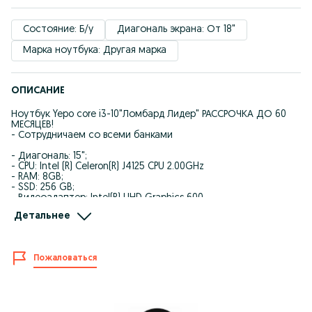
Состояние: Б/у
Диагональ экрана: От 18"
Марка ноутбука: Другая марка
ОПИСАНИЕ
Ноутбук Yepo core i3-10"Ломбард Лидер" РАССРОЧКА ДО 60
МЕСЯЦЕВ!
- Сотрудничаем со всеми банками
- Диагональ: 15";
- CPU: Intel (R) Celeron(R) J4125 CPU 2.00GHz
- RAM: 8GB;
- SSD: 256 GB;
- Видеоадаптер: Intel(R) UHD Graphics 600
- Состояние: 10/10;
Детальнее
- В комплекте зарядка
- ₸ 39 000тг;
-Код товара: т128497140
Пожаловаться
** Kaspi Рассрочка/Kaspi Кредит/Kaspi RED!!!
** Eurasian bank
** Freedom bank
** ForteBank