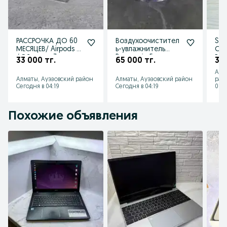
РАССРОЧКА ДО 60
Воздухоочистител
Sam
МЕСЯЦЕВ/ Airpods 3
ь-увлажнитель
Сам
/ Эйрподс 3
Panasonic F-
РА
33 000 тг.
65 000 тг.
31 
"Ломбард Лидер"
VXR50R-K "Ломбард
Ло
Алм
Лидер"
Алматы, Ауэзовский район
Алматы, Ауэзовский район
рай
Сегодня в 04:19
Сегодня в 04:19
07 а
Похожие объявления