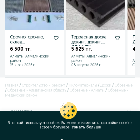
Срочно, срочно,
Террасная доска,
Тер
склад
декинг, дэкинг,
ДПК
освобождаем, по
ДПК, МПК,
(вл
6 500 тг.
5 625 тг.
4 9
закупочной цене
палубная доска
Алматы, Алмалинский
Алматы, Алмалинский
террасные доски
район
район
Алм
15 июля 2026 г.
08 августа 2026 г.
Сего
Главная
Строительство и ремонт
Пиломатериалы
Доски
Обрезные
Обрезные - Алматинская область
Обрезные - Алматы
Обрезные -
Медеуский район
КАТЕГОРИЯ
Этот сайт использует cookies. Вы можете изменить настройки cookies
ID:
391154657
в своeм браузере.
Узнать больше
Просмотров: 437