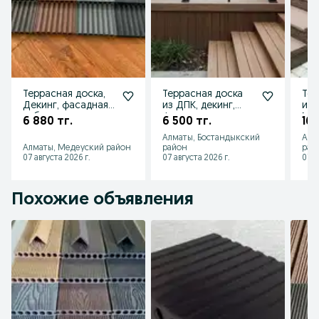
Террасная доска,
Террасная доска
Тер
Декинг, фасадная,
из ДПК, декинг,
из 
заборная, для
фасадная доска,
Мо
6 880 тг.
6 500 тг.
16 
балкона, для
заборная, Монтаж
Алматы, Бостандыкский
Алм
бассейна
Алматы, Медеуский район
район
рай
07 августа 2026 г.
07 августа 2026 г.
07 а
Похожие объявления