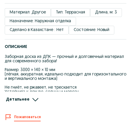
Материал: Другое
Тип: Террасная
Длина, м: 3
Назначение: Наружная отделка
Сделано в Казахстане : Нет
Состояние: Новый
ОПИСАНИЕ
Заборная доска из ДПК — прочный и долговечный материал
для современного забора!
Размер: 3000 × 140 × 10 мм
(лёгкая, аккуратная, идеально подходит для горизонтального
и вертикального монтажа)
Не гниёт, не ржавеет, не трескается
Устойчива к дождю, солнцу и морозу
Не требует покраски и ухода
Детальнее
Долговечность 20+ лет
Равномерный красивый цвет «под дерево»
Подходит для заборов, ограждений, экранов и дизайнерских
решений
Пожаловаться
Состав: 60% древесная мука / 30% пластик / 10% добавки
Есть разные цвета.