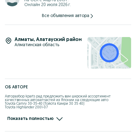
на OLX с
марта 2015 г.
Онлайн 20 июля 2026 г.
Все объявления автора
Алматы
,
Алатауский район
Алматинская область
ОБ АВТОРЕ
Авторазбор kparts рад предложить вам широкий ассортимент 
качественных автозапчастей из Японии на следующие авто

Toyota Camry 30-35-40 (Тойота Камри 30 35 40)

Toyota Highlander 2001-07

Lexus RX330 350 

Lexus GS190

Mercedes Benz W124 W140 W210
Показать полностью