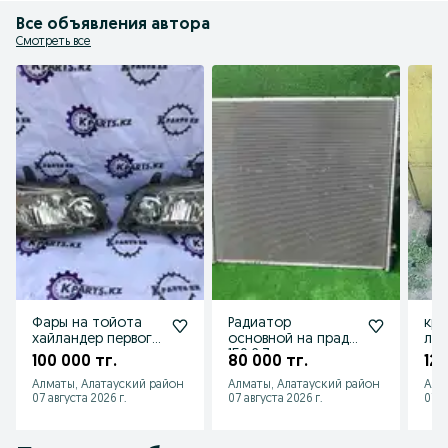
Все объявления автора
Смотреть все
Фары на тойота
Радиатор
кры
хайландер первого
основной на прадо
лек
поколения
150 2.7
пок
100 000 тг.
80 000 тг.
120
рестайлинг
Алматы, Алатауский район
Алматы, Алатауский район
Алм
07 августа 2026 г.
07 августа 2026 г.
07 а