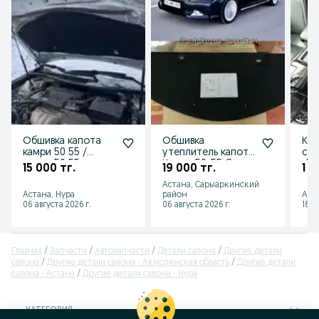
Обшивка капота
Обшивка
Ком
камри 50 55 /
утеплитель капота
сид
camry 50 55
Камри 50-55 Camry
-55
15 000 тг.
19 000 тг.
1 5
11-18
Астана, Сарыаркинский
Астана, Нура
район
Алм
06 августа 2026 г.
06 августа 2026 г.
18 и
Главная
Запчасти
Автозапчасти
Детали салона
Другие детали
салона
Другие детали салона - Акмолинская область
Другие детали
салона - Астана
Другие детали салона - Нура
КАТЕГОРИЯ