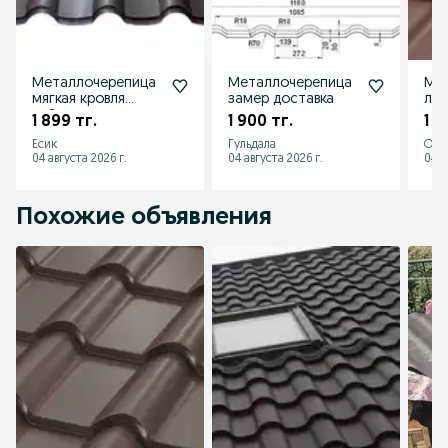
Металлочерепица
Металлочерепица
Ме
мягкая кровля
замер доставка
луч
сайдинг водосток
1 899 тг.
1 900 тг.
1 8
Есик
Гульдала
Оте
04 августа 2026 г.
04 августа 2026 г.
04 а
Похожие объявления