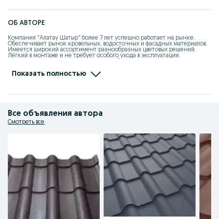
ОБ АВТОРЕ
Компания "Алатау Шатыр" более 7 лет успешно работает на рынке. 
Обеспечивает рынок кровельных, водосточных и фасадных материалов. 
Имеется широкий ассортимент разнообразных цветовых решений. 
Лёгкий в монтаже и не требует особого ухода в эксплуатации. 

      Наши специалисты помогут Вам с выбором. Так же, имеется наличный 
и безналичный способ оплаты. Есть возможность оформить в рассрочку и 
кредит. 

Показать полностью
      Для нас важно качества и сервис!
Все объявления автора
Смотреть все