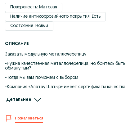
Поверхность: Матовая
Наличие антикоррозийного покрытия: Есть
Состояние: Новый
ОПИСАНИЕ
Заказать модульную металлочерепицу
-Нужна качественная металлочерепица, но боитесь быть
обманутым?
-Тогда мы вам поможем с выбором
-Компания «Алатау Шатыр» имеет сертификаты качества
-Качественная продукция по цене завода
Детальнее
-гарантия до 20 лет
-Вы сэкономите кучу времени и средств
Пожаловаться
-Широкий ассортимент профилей и цветовых решений
-Полный расчет и замер БЕСПЛАТНО