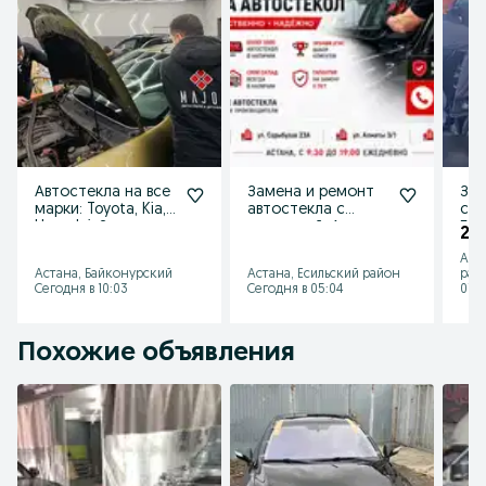
Автостекла на все
Замена и ремонт
Зам
марки: Toyota, Kia,
автостекла с
сте
Hyundai. Замена
гарантией. Астана
Без
20 
под ключ
Аст
Астана, Байконурский
Астана, Есильский район
рай
Сегодня в 10:03
Сегодня в 05:04
07 а
Похожие объявления