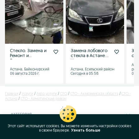
Стекло. Замена и
Замена лобового
Зам
Ремонт и
стекла в Астане.
сте
Тонировка
Установка
гру
Аст
автостекол.
автостекол
тр
Астана, Байконурский
Астана, Есильский район
рай
Каспий.
06 августа 2026 г.
Сегодня в 05:58
07 а
Главная
Услуги
Авто услуги
СТО
СТО - Акмолинская область
СТО -
Астана
СТО - Алматинский район
КАТЕГОРИЯ
Этот сайт использует cookies. Вы можете изменить настройки cookies
ID:
397776667
в своeм браузере.
Узнать больше
Просмотров: 28