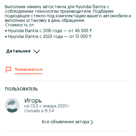
Выполним замену автостекла для Hyundai Elantra с
соблюдением технологии производителя. Подберём
подходящее стекло под комплектацию вашего автомобиля и
выполним установку в день обращения.
Стоимость от:
• Hyundai Elantra с 2016 года — от 46 000 ₸
• Hyundai Elantra с 2020 года — от 51 000 ₸
Почему выбирают MAJOR:
• Оригинальные автостекла
Детальнее
• Гарантия 5 лет
• Более 20 лет опыта
• Собственный склад автостекол
• Большой выбор стекол в наличии
Пожаловаться
• Установка в день обращения
• Аккуратное выполнение работ и забота о вашем
автомобиле
Наши специалисты учитывают особенности комплектации:
ПОЛЬЗОВАТЕЛЬ
датчики дождя и света, обогрев, камеры и другие заводские
опции.
Игорь
3 филиала в Астане:
на OLX с
января 2020 г.
• ул. Алматы 3/1
Онлайн в 15:54
• ул. Майлина 10
• ул. Сарыбулак 23А
Все объявления автора
Напишите год выпуска Hyundai Elantra, и мы уточним
стоимость и предложим удобное время для замены.