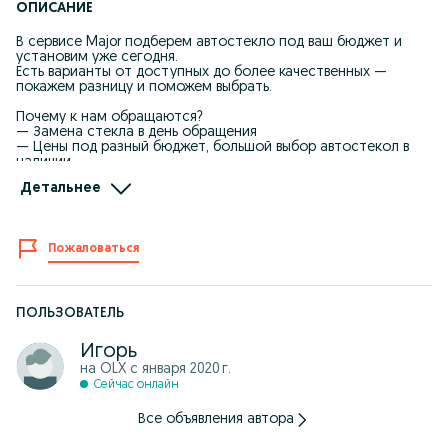
ОПИСАНИЕ
В сервисе Major подберем автостекло под ваш бюджет и
установим уже сегодня.
Есть варианты от доступных до более качественных —
покажем разницу и поможем выбрать.
Почему к нам обращаются?
— Замена стекла в день обращения
— Цены под разный бюджет, большой выбор автостекол в
наличии
— Без скрытых доплат
Детальнее
— Работаем по технологии — гарантия на установку 5 лет
— Работа в теплом боксе
— Опыт более 20 лет
Пожаловаться
Наши адреса в Астане:
Левый берег — ул. Алматы 3/1
Правый берег — ул. Майлина 10
Правый берег — ул. Сарыбулак 23а
ПОЛЬЗОВАТЕЛЬ
Напишите марку и год авто — подберем вариант под ваш
бюджет
Игорь
на OLX с
января 2020 г.
Сейчас онлайн
Все объявления автора