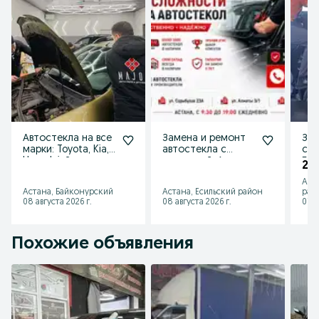
Автостекла на все
Замена и ремонт
Зам
марки: Toyota, Kia,
автостекла с
сте
Hyundai. Замена
гарантией. Астана
Без
20 
под ключ
Аст
Астана, Байконурский
Астана, Есильский район
рай
08 августа 2026 г.
08 августа 2026 г.
07 а
Похожие объявления