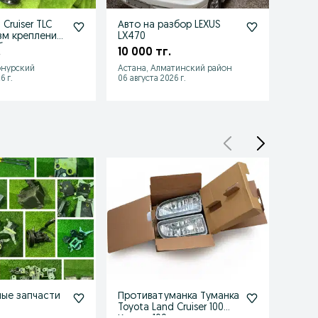
* Аирбаг (Airbag)

* Корпус воздушного фильтра гофра
 Cruiser TLC
Авто на разбор LEXUS
Ориг
зм крепление
LX470
35 0
бедка
.
10 000 тг.
онурский
Астана, Алматинский район
Семей
6 г.
06 августа 2026 г.
06 авгу
ые запчасти
Противатуманка Туманка
Катушка 2uz 3
Toyota Land Cruiser 100
lexus