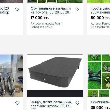
do 120
Оригинальные запчасти
Toyota Land
разбор
на Тойота 100,120,150,200
200Механи
Лексус LX470, GX470
запаски ле
17 000 тг.
50 000 тг
поднятия
Актобе, микрорайон 11
Астана, Байк
Сегодня в 03:25
06 августа 202
Рундук, полка багажника,
Оригинальн
спальник! Крузак 100, LX
35 000 тг.