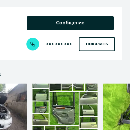
Сообщение
xxx xxx xxx
показать
е