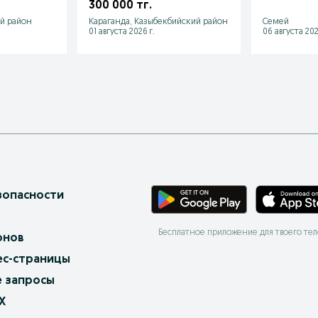
470!
300 000 тг.
й район
Караганда, Казыбекбийский район
Семей
01 августа 2026 г.
06 августа 202
зопасности
Бесплатное приложение для твоего те
онов
ес-страницы
 запросы
X