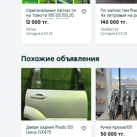
Оригинальные запчасти
По запчастям Pra
на Тойота 100,120,150,200
4х литровый на 
Лексус LX470, GX470
12 000 тг.
140 000 тг.
Актау
Экибастуз
Сегодня в 03:26
Сегодня в 03:25
Похожие объявления
Двери задние Prado 120
Ручки Крузак100
Lexus GX470
50 000 тг.