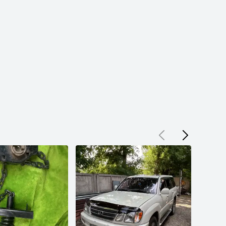
* Ноускаты

* Трапеция дворников

* Моторчик дворников

* Держатель дворников (лыжня)

* Генератор для двигателей 2UZ

* Суппорт левый правый

* Диск тормозной левый правый

* Датчик АБС левый правый

* Хром накладка багажника TLC200

* Решетка радиатора ТЛК150

* Полный комплект рейлингов

* Сервоприводы печки

* Контрактный ГУР

* Декоративные крышки двигателя

* Масляный радиатор

* Вискомуфта и лопасти для 1GR

* Моторчик регулировки высоты руля

* Стартера

* Антенны

* Цапфа левая правая

* Кронштейн запасного колеса

* Пружины задние

* Тросик нижней крышки багажника

* Привод левый правый

* Гидростойки передние задние

* Зеркало левое правое

* Порог левый правый

* Реснички

* Бензостанции

* Брызговики

* Моторчик печки

* Блок предохранителей

* Передние фары оригинал

* Навесы капота

* Датчик уровня высоты кузова

* Замок двери

* Трапеция дворников
