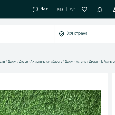
Уведомле
Чат
Рус
Қаз
али
Двери
Двери - Акмолинская область
Двери - Астана
Двери - Байконур