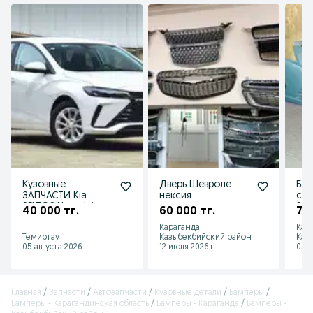
Кузовные
Дверь Шевроле
Бам
ЗАПЧАСТИ Kia
нексия
сбо
SELTOS,Hyundai
Spa
40 000 тг.
60 000 тг.
70 
ELANTRA, Chevrolet
Ори
Караганда,
Кар
MONZA
Темиртау
Казыбекбийский район
Каз
05 августа 2026 г.
12 июля 2026 г.
05 а
Главная
Запчасти
Автозапчасти
Кузовные детали
Бамперы
Бамперы - Карагандинская область
Бамперы - Караганда
Бамперы -