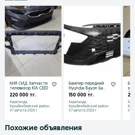
КИЯ СИД Запчасти
Бампер передний
Бам
телевизор KIA CEED
Hyundai Bayon Баен
зад
новый в сборе
бел
220 000 тг.
150 000 тг.
210
нак
Караганда,
Караганда,
Кар
нал
Казыбекбийский район
Казыбекбийский район
Каз
07 августа 2026 г.
07 августа 2026 г.
06 а
Похожие объявления