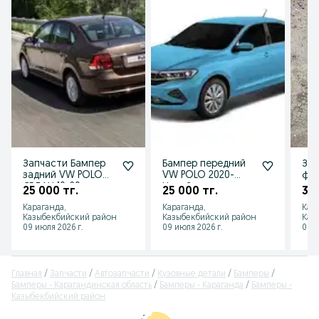
Запчасти Бампер
Бампер передний
Зад
задний VW POLO
VW POLO 2020-
фол
СЕДАН 10-20 год. в
Новый кузов в
25 000 тг.
25 000 тг.
30 
наличие новые...
наличии отправка
Караганда,
Караганда,
Кар
Казыбекбийский район
Казыбекбийский район
Каз
09 июля 2026 г.
09 июля 2026 г.
01 а
Главная
Запчасти
Автозапчасти
Кузовные детали
Бамперы
Бамперы - Карагандинская область
Бамперы - Караганда
Бамперы -
Казыбекбийский район