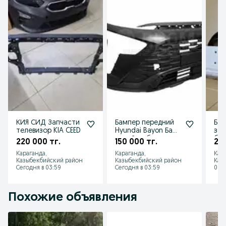
КИЯ СИД Запчасти
Бампер передний
Бам
телевизор KIA CEED
Hyundai Bayon Баен
зад
новый в сборе
бел
220 000 тг.
150 000 тг.
210
нак
Караганда,
Караганда,
Кар
нал
Казыбекбийский район
Казыбекбийский район
Каз
Сегодня в 03:59
Сегодня в 03:59
06 а
Похожие объявления