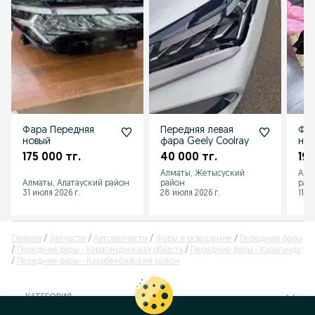
Фара Передняя
Передняя левая
Фар
новый
фара Geely Coolray
нов
175 000 тг.
40 000 тг.
195
Алматы, Жетысуский
Алм
Алматы, Алатауский район
район
рай
31 июля 2026 г.
28 июля 2026 г.
11 и
Главная
Запчасти
Автозапчасти
Фары и освещение
Передние фары
Передние фары - Карагандинская область
Передние фары - Караганда
Передние фары - Казыбекбийский район
КАТЕГОРИЯ