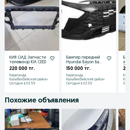
КИЯ СИД Запчасти
Бампер передний
Бам
телевизор KIA CEED
Hyundai Bayon Баен
зад
новый в сборе
бел
220 000 тг.
150 000 тг.
210
нак
Караганда,
Караганда,
Кар
нал
Казыбекбийский район
Казыбекбийский район
Каз
Сегодня в 03:59
Сегодня в 03:59
06 а
Похожие объявления