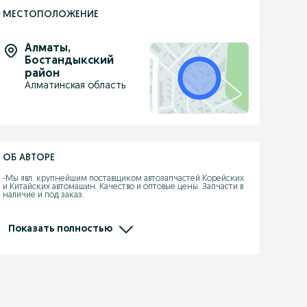
МЕСТОПОЛОЖЕНИЕ
Алматы
,
Бостандыкский
район
Алматинская область
ОБ АВТОРЕ
-Мы явл. крупнейшим поставщиком автозапчастей Корейских 
и Китайских автомашин. Качество и оптовые цены. Запчасти в 
наличие и под заказ.

-При покупке каждому клиенту предоставляется 
накопительная скидка на последующие покупки.

Показать полностью
- Действует покупка в рассрочку.

- Отправляем по КЗ, стоимость груза рассчитывается 
индивидуально.