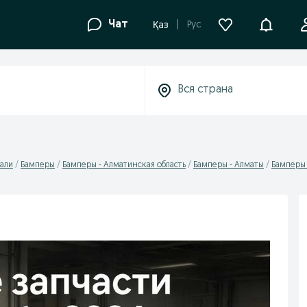
Уведомле
Чат
Рус
Қаз
али
Бамперы
Бамперы - Алматинская область
Бамперы - Алматы
Бамперы 