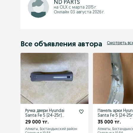
ND PARTS
на OLX с
марта 2015 г.
Онлайн 03 августа 2026 г.
Все объявления автора
Смотреть вс
Ручка двери Hyundai
Панель арки Hyun
Santa Fe 5 (24-25г)
Santa Fe 5 (24-25г
передний левый
передний правый
29 000 тг.
35 000 тг.
82651P6200
Алматы, Бостандыкский район
Алматы, Бостандыкс