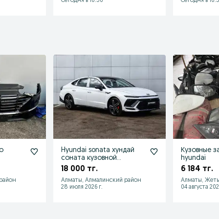
Сегодня в 10:56
Сегодня в 10:
о
Hyundai sonata хундай
Кузовные за
соната кузовной
hyundai
рон
запчасти
18 000 тг.
6 184 тг.
DN8
 район
Алматы, Алмалинский район
Алматы, Жет
28 июля 2026 г.
04 августа 202