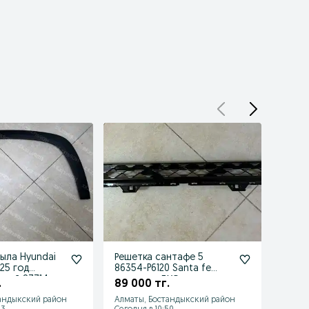
ыла Hyundai
Решетка сантафе 5
Жгут
25 год
86354-P6120 Santa fe
паркт
евый 87714-
накладка ДХО
пере
.
89 000 тг.
55 0
86351P6120TRC
91890
андыкский район
Алматы, Бостандыкский район
Алмат