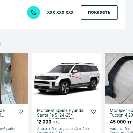
xxx xxx xxx
показать
е
dai
Молдинг крыла Hyundai
Молдинг кр
)
Santa Fe 5 (24-25г)
Tucson 4 20
правый 877F2P6000
передний л
12 000 тг.
45 000 тг
N7600
кий район
Алматы, Бостандыкский район
Алматы, Бост