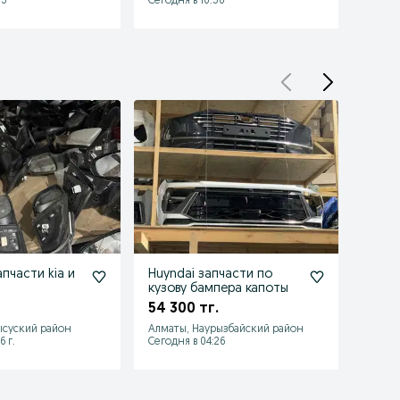
53
Сегодня в 10:50
Сегодн
пчасти kia и
Huyndai запчасти по
Бампе
кузову бампера капоты
задни
54 300 тг.
150 
ысуский район
Алматы, Наурызбайский район
Алматы
6 г.
Сегодня в 04:26
Сегодн