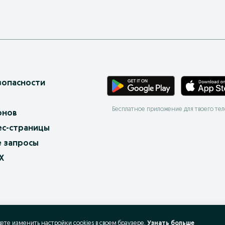
зопасности
Бесплатное приложение для твоего те
онов
ес-страницы
 запросы
X
жете изменить настройки cookies в своeм браузере.
Узнать больше