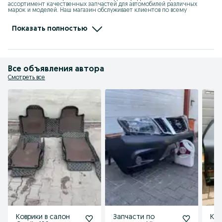
ассортимент качественных запчастей для автомобилей различных 
марок и моделей. Наш магазин обслуживает клиентов по всему 
Казахстану, предоставляя как оригинальные детали, так и проверенные 
аналоги от ведущих производителей.

Показать полностью
• Сотрудничество с проверенными поставщиками и производителями

 • Широкий ассортимент запчастей для легковых и коммерческих 
автомобилей

 • Удобная доставка по всей территории Казахстана

 • Индивидуальный подход к каждому клиенту и помощь в подборе 
необходимых деталей
Все объявления автора
Смотреть все
Коврики в салон
Запчасти по
Кры