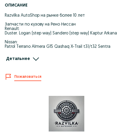
ОПИСАНИЕ
Razvilka AutoShop на рынке более 10 лет
Запчасти по кузову на Рено Ниссан
Renault:
Duster. Logan (step way) Sandero (step way) Kaptur Arkana
Nissan:
Patrol Terrano Almera G15 Qashaq X-Trail t31/t32 Sentra
У нас вы можете приобрести
Детальнее
Оригинальные запчасти
Аналог по доступным ценам с отличным качеством при
Пожаловаться
установке .
Большой ассортимент авто запчастей по кузову
Бампера
Крылья
Капот
Фары
Двери передние задние
Крышки багажника
Оптика
А также уточняйте интересующие вас запчасти