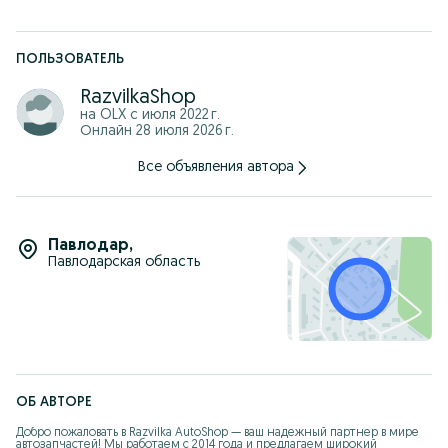
Мы находимся в городе Алматы
По адресу Желмая 29
На территории автосервиса ROMAX
ПОЛЬЗОВАТЕЛЬ
Работаем дистанционно по всему Казахстану
RazvilkaShop
Отправки через ТК
на OLX с
июля 2022 г.
JetLogistic
Онлайн 28 июля 2026 г.
DimaBilan066
Жд вокзал
Все объявления автора
Павлодар
,
Павлодарская область
ОБ АВТОРЕ
Добро пожаловать в Razvilka AutoShop — ваш надежный партнер в мире 
автозапчастей! Мы работаем с 2014 года и предлагаем широкий 