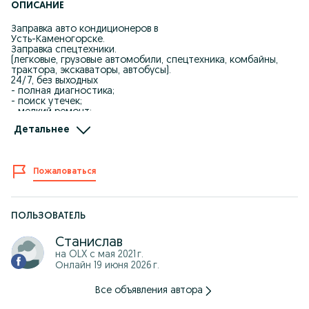
ОПИСАНИЕ
Заправка авто кондиционеров в
Усть-Каменогорске.
Заправка спецтехники.
(легковые, грузовые автомобили, спецтехника, комбайны,
трактора, экскаваторы, автобусы).
24/7, без выходных
- полная диагностика;
- поиск утечек;
- мелкий ремонт;
- дозоправка
Детальнее
- проверка на герметичность (опрессовка);
- вакуумирование;
- добавление масла;
Диагностика системы кондиционирования
Пожаловаться
Полная заправка От 10000 тенге зависит от марки и модели
авто.
При заправке диагностика бесплатно!
Гарантия на проделанную работу
Гарантия на Заправку до конца сезона.
ПОЛЬЗОВАТЕЛЬ
Возможен выезд по городу и за город
Станислав
на OLX с
мая 2021 г.
Онлайн 19 июня 2026 г.
Все объявления автора