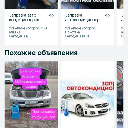
Заправка авто
Заправка
Зап
кондиционеров
автокондиционера
авт
заправка
, авто
, а
Усть-Каменогорск, 45-я
Усть-Каменогорск,
Уст
автокондиционера
кондиционера,
кон
аптека
Пристань
апт
в машине, кондер
кондер,
кон
Сегодня в 12:01
Сегодня в 10:01
Сего
кондиционер
кон
Похожие объявления