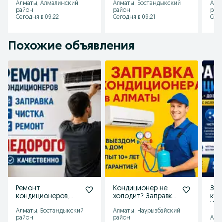
Алматы, Алмалинский
Алматы, Бостандыкский
Алм
недорого
гарантия
район
район
рай
Сегодня в 09:22
Сегодня в 09:21
Сего
Похожие объявления
Ремонт
Кондиционер не
Зап
кондиционеров,
холодит? Заправка
ко
чистка, заправка и
и ремонт
Кон
Алматы, Бостандыкский
Алматы, Наурызбайский
установка
Дозаправка.
Чис
район
район
Алм
Установка
Уст