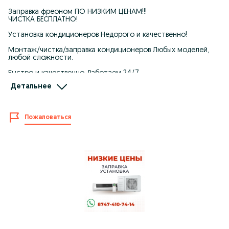
Заправка фреоном ПО НИЗКИМ ЦЕНАМ!!!
ЧИСТКА БЕСПЛАТНО!
Установка кондиционеров Недорого и качественно!
Монтаж/чистка/заправка кондиционеров Любых моделей,
любой сложности.
Быстро и качественно. Работаем 24/7
Детальнее
ЗВОНИТЕ И ПИШИТЕ В ЛЮБОЕ ВРЕМЯ СУТОК
WhatsApp 87*********-14
Подбор/продажа кондиционеров ALMACOM/GREE/LG/OTEX -
Пожаловаться
по оптовым ценам, гарантия 3 года. Звоните сейчас, будем
рады вам помочь.
Также вы можете приобрести кондиционеры у нас с склада