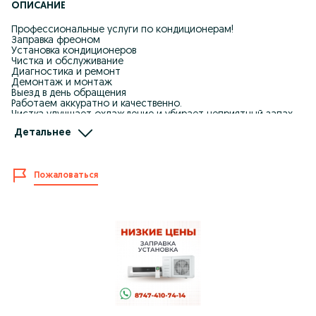
ОПИСАНИЕ
Профессиональные услуги по кондиционерам!
Заправка фреоном
Установка кондиционеров
Чистка и обслуживание
Диагностика и ремонт
Демонтаж и монтаж
Выезд в день обращения
Работаем аккуратно и качественно.
Чистка улучшает охлаждение и убирает неприятный запах.
Заправка кондиционера продлевает срок службы
Детальнее
оборудования.
Опыт работы
Круглосуточный выезд
Доступные цены
Пожаловаться
Звоните и пишите в любое время!