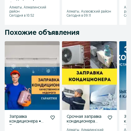
Фрион кондер
кондиционеров.
кон
Алматы, Алмалинский
Алм
кондиционер
Выезд
Вые
район
Алматы, Ауэзовский район
рай
Сегодня в 10:52
Сегодня в 09:11
Сего
Похожие объявления
Заправка
Срочная заправка
Зап
кондиционера •
кондиционера
ко
Продажа
Фрион кондер
Кон
Алматы, Алмалинский
Алм
кондиционеров |
кондиционер
Чис