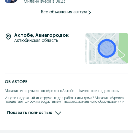
Онлайн вчера в 08:23
Все объявления автора
Актобе
,
Авиагородок
Актюбинская область
ОБ АВТОРЕ
Магазин инструментов «Ареке» в Актобе — Качество и надежность!

Ищете надежный инструмент для работы или дома? Магазин «Ареке» 
предлагает широкий ассортимент профессионального оборудования и 
садовой техники в Актобе!

Почему выбирают нас:

* Огромный выбор: В наличии электроинструменты, инструменты от 
Показать полностью
сети, сварочное оборудование, генераторы, бензотехника и многие 
другие инструменты.

* Проверенные бренды: Работаем с лидерами рынка — P.I.T., Ресанта, 
Алтеко, Кедр, Вихрь, Макита, Huter и другими.

* Гарантия качества: Весь товар сертифицирован, предоставляем 