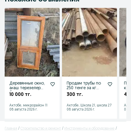
Деревянные окно,
Продам трубы по
Про
ағаш терезелер
250 тенге за кг
кол
б,у,
разные
10 000 тг.
300 тг.
42 
Актобе, микрорайон 11
Актобе, Школа 21, школа 27
Акт
08 августа 2026 г.
08 августа 2026 г.
08 а
Главная
Строительство и ремонт
Инструменты и оборудование