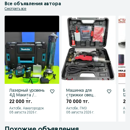
официальную гарантию.

Все объявления автора
* Профессиональная консультация: Поможем подобрать инструмент под 
ваши задачи и бюджет.

Смотреть все
Доставка по всему Казахстану.
Лазерный уровень
Машинка для
Ба
4Д Макита /
стрижки овец
120
уровень Девальт
баранострижка
стр
22 000 тг.
70 000 тг.
28 
профи
Актобе, Авиагородок
Актобе, ГМЗ
Акт
08 августа 2026 г.
08 августа 2026 г.
08 а
Похожие объявления