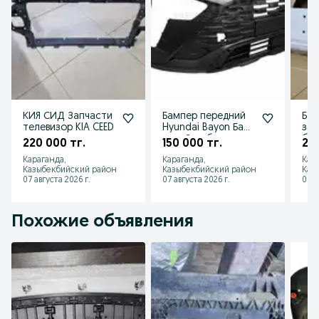
КИЯ СИД Запчасти
Бампер передний
Бам
телевизор KIA CEED
Hyundai Bayon Баен
зад
новый в сборе
бел
220 000 тг.
150 000 тг.
210
нак
Караганда,
Караганда,
Кар
нал
Казыбекбийский район
Казыбекбийский район
Каз
07 августа 2026 г.
07 августа 2026 г.
06 а
Похожие объявления