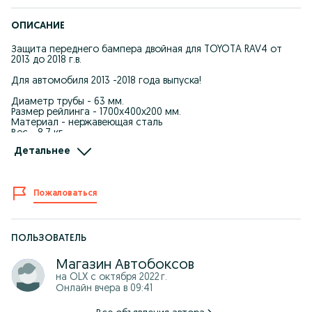
ОПИСАНИЕ
Защита переднего бампера двойная для TOYOTA RAV4 от
2013 до 2018 г.в.
Для автомобиля 2013 -2018 года выпуска!
Диаметр трубы - 63 мм.
Размер рейлинга - 1700х400х200 мм.
Материал - нержавеющая сталь
Вес - 8,7 кг.
Установка - устанавливается на специально разработанные
Детальнее
силовые кронштейны.
Страна производства - Россия.
Режим работы: ПН-ВС: 09:00 до 18:00
Пожаловаться
Самовывоз: г. Уральск, ул. Шолохова 33, Рынок "Salem" Бутик
№9
Доставка: Бесплатная доставка по Уральску от 35 000 тн.
ПОЛЬЗОВАТЕЛЬ
В регионы отправляем через ТК: СДЭК, ПЭК, КИТ или другими
Магазин Автобоксов
удобными для Вас транспортными компаниями после 100%
на OLX с
октября 2022 г.
оплаты заказа
Онлайн вчера в 09:41
Оплата: KASPI рассрочка, Kaspi кредит, наличными, онлайн
оплата картой, по безналу для юр. лиц (без НДС), перевод на