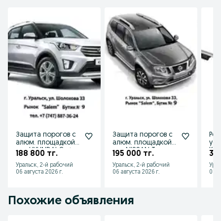
Защита порогов с
Защита порогов с
Рей
алюм. площадкой
алюм. площадкой
уси
для HYUNDAI Creta
для NISSAN Terrano
Kal
188 800 тг.
195 000 тг.
36 
от 2016 до 2020 г.в
от 2014 г.в.
201
Уральск, 2-й рабочий
Уральск, 2-й рабочий
Урал
Хэт
06 августа 2026 г.
06 августа 2026 г.
06 а
Похожие объявления