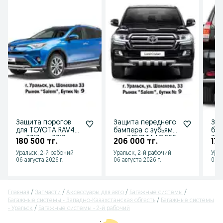
Защита порогов
Защита переднего
Защ
для TOYOTA RAV4
бампера с зубьями
бам
от 2013 до 2018 г.в.
для TOYOTA LC 200
TOY
180 500 тг.
206 000 тг.
173
от 2014 г.в.
150
Уральск, 2-й рабочий
Уральск, 2-й рабочий
Урал
г.в.
06 августа 2026 г.
06 августа 2026 г.
06 а
Главная
Запчасти
Аксессуары для авто
Багажные системы
Багажные системы - Западно-Казахстанская область
Багажные системы
- Уральск
Багажные системы - 2-й рабочий