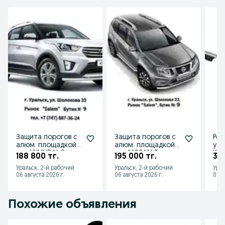
Защита порогов с
Защита порогов с
Рей
алюм. площадкой
алюм. площадкой
уси
для HYUNDAI Creta
для NISSAN Terrano
Kal
188 800 тг.
195 000 тг.
36 
от 2016 до 2020 г.в
от 2014 г.в.
201
Уральск, 2-й рабочий
Уральск, 2-й рабочий
Урал
Хэт
06 августа 2026 г.
06 августа 2026 г.
06 а
Похожие объявления