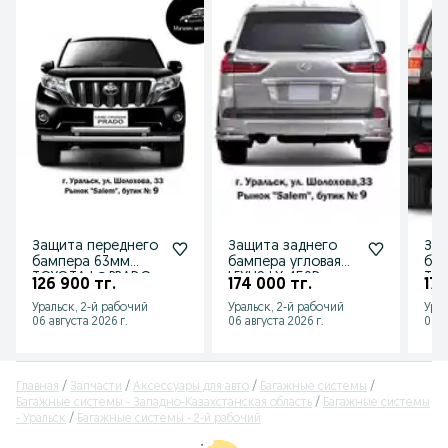
Защита переднего
Защита заднего
Защ
бампера 63мм
бампера угловая
бам
TOYOTA LС PRADO
LEXUS LX 450D от
TOY
126 900 тг.
174 000 тг.
173
150 от 2013 до 2016
2015 г.в.
150
Уральск, 2-й рабочий
Уральск, 2-й рабочий
Урал
г.в.
г.в.
06 августа 2026 г.
06 августа 2026 г.
06 а
Главная
Запчасти
Аксессуары для авто
Багажные системы
Багажные системы - Западно-Казахстанская область
Багажные системы
- Уральск
Багажные системы - 2-й рабочий