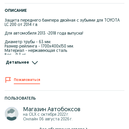
ОПИСАНИЕ
Защита переднего бампера двойная с зубьями для TOYOTA
LC 200 от 2014 г.в.
Для автомобиля 2013 -2018 года выпуска!
Диаметр трубы - 63 мм.
Размер рейлинга - 1700х400х150 мм.
Материал - нержавеющая сталь
Вес - 9,3 кг.
Установка - устанавливается на специально разработанные
Детальнее
силовые кронштейны. Четыре кронштейна прикручиваются к
заводским точкам фиксации.
Страна производства - Россия.
Пожаловаться
Режим работы: ПН-ВС: 09:00 до 18:00
Самовывоз: г. Уральск, ул. Шолохова 33, Рынок "Salem" Бутик
№9
ПОЛЬЗОВАТЕЛЬ
Доставка: Бесплатная доставка по Уральску от 35 000 тн.
Магазин Автобоксов
В регионы отправляем через ТК: СДЭК, ПЭК, КИТ или другими
на OLX с
октября 2022 г.
удобными для Вас транспортными компаниями после 100%
Онлайн 06 августа 2026 г.
оплаты заказа
Оплата: KASPI рассрочка, Kaspi кредит, наличными, онлайн