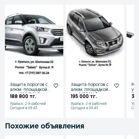
Защита порогов с
Защита порогов с
Рей
алюм. площадкой
алюм. площадкой
уси
для HYUNDAI Creta
для NISSAN Terrano
Kal
188 800 тг.
195 000 тг.
36 
от 2016 до 2020 г.в
от 2014 г.в.
201
Уральск, 2-й рабочий
Уральск, 2-й рабочий
Урал
Хэт
Сегодня в 09:43
Сегодня в 09:43
Сего
Похожие объявления