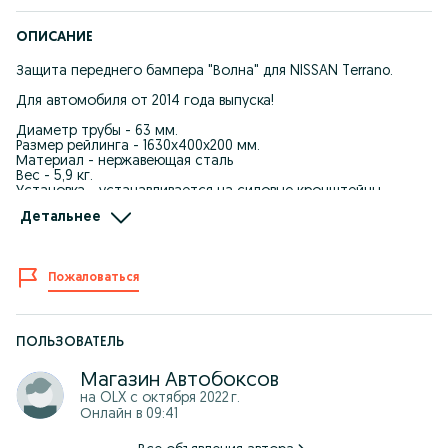
ОПИСАНИЕ
Защита переднего бампера "Волна" для NISSAN Terrano.
Для автомобиля от 2014 года выпуска!
Диаметр трубы - 63 мм.
Размер рейлинга - 1630х400х200 мм.
Материал - нержавеющая сталь
Вес - 5,9 кг.
Установка - устанавливается на силовые кронштейны,
которые монтируются к кузову автомобиля. Процесс
Детальнее
установки не требует сверления дополнительных отверстий.
Страна производства - Россия.
Режим работы: ПН-ВС: 09:00 до 18:00
Пожаловаться
Самовывоз: г. Уральск, ул. Шолохова 33, Рынок "Salem" Бутик
№9
Доставка: Бесплатная доставка по Уральску от 35 000 тн.
ПОЛЬЗОВАТЕЛЬ
В регионы отправляем через ТК: СДЭК, ПЭК, КИТ или другими
Магазин Автобоксов
удобными для Вас транспортными компаниями после 100%
на OLX с
октября 2022 г.
оплаты заказа
Онлайн в 09:41
Оплата: KASPI рассрочка, Kaspi кредит, наличными, онлайн
оплата картой, по безналу для юр. лиц (без НДС), перевод на