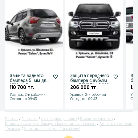
Защита заднего
Защита переднего
Защ
бампера 51 мм для
бампера с зубьями
бам
NISSAN Terrano от
для TOYOTA LC 200
для
110 700 тг.
206 000 тг.
125
2014 г.в.
от 2014 г.в.
от 
Уральск, 2-й рабочий
Уральск, 2-й рабочий
Урал
Сегодня в 09:43
Сегодня в 09:43
Сего
Главная
Запчасти
Аксессуары для авто
Багажные системы
Багажные системы - Западно-Казахстанская область
Багажные системы
- Уральск
Багажные системы - 2-й рабочий