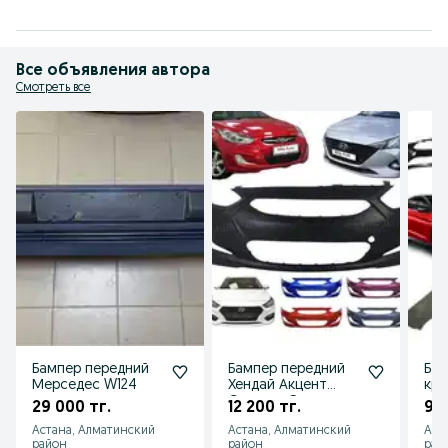
Все объявления автора
Смотреть все
Бампер передний
Бампер передний
Бам
Мерседес W124
Хендай Акцент
кры
Солярис Элантра
экр
29 000 тг.
12 200 тг.
9 9
Церато Киа Рио(Kia
кре
Астана, Алматинский
Астана, Алматинский
Аст
Rio)
Дж
район
район
рай