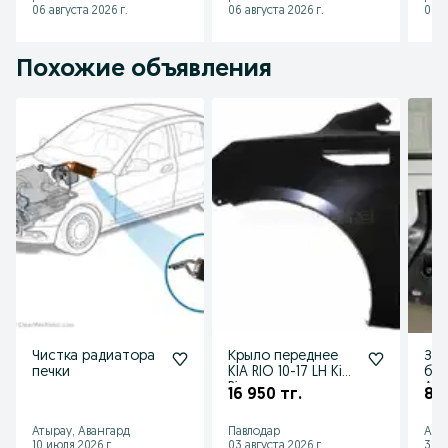
06 августа 2026 г.
06 августа 2026 г.
06 а
Похожие объявления
Чистка радиатора
Крыло переднее
Защ
печки
KIA RIO 10-17 LH Kia
бам
Rio
Acc
16 950 тг.
8 0
Sol
Рио
Атырау, Авангард
Павлодар
Алм
10 июля 2026 г.
03 августа 2026 г.
31 и