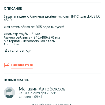
ОПИСАНИЕ
Защита заднего бампера двойная угловая (НПС) для LEXUS LX
450D
Для автомобиля от 2015 года выпуска!
Диаметр трубы - 51 мм.
Размер рейлинга - 840х480х370 мм.
Материал - нержавеющая сталь
Вес - 15 кг.
Установка - устанавливается на специально разработанные
Детальнее
силовые кронштейны. Для установки не нужно сверлить
дополнительные отверстия.
Страна производства - Россия.
Пожаловаться
Режим работы: ПН-ВС: 09:00 до 18:00
Самовывоз: г. Уральск, ул. Шолохова 33, Рынок "Salem" Бутик
№9
ПОЛЬЗОВАТЕЛЬ
Доставка: Бесплатная доставка по Уральску от 35 000 тн.
Магазин Автобоксов
В регионы отправляем через ТК: СДЭК, ПЭК, КИТ или другими
на OLX с
октября 2022 г.
удобными для Вас транспортными компаниями после 100%
Онлайн в 09:41
оплаты заказа
Оплата: KASPI рассрочка, Kaspi кредит, наличными, онлайн