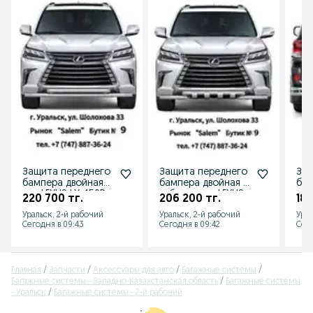
Защита переднего
Защита переднего
Защ
бампера двойная
бампера двойная с
бам
для LEXUS LX 450D
зубьями для LEXUS
угл
220 700 тг.
206 200 тг.
187
от 2015 г.в.
LX 450D от 2015 г
200
Уральск, 2-й рабочий
Уральск, 2-й рабочий
Урал
Сегодня в 09:43
Сегодня в 09:42
Сего
Главная
Запчасти
Аксессуары для авто
Багажные системы
Багажные системы - Западно-Казахстанская область
Багажные системы
- Уральск
Багажные системы - 2-й рабочий