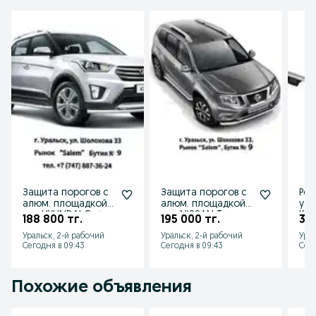
Защита порогов с
Защита порогов с
Рей
алюм. площадкой
алюм. площадкой
уси
для HYUNDAI Creta
для NISSAN Terrano
Kal
188 800 тг.
195 000 тг.
36 
от 2016 до 2020 г.в
от 2014 г.в.
201
Уральск, 2-й рабочий
Уральск, 2-й рабочий
Урал
Хэт
Сегодня в 09:43
Сегодня в 09:43
Сего
Похожие объявления