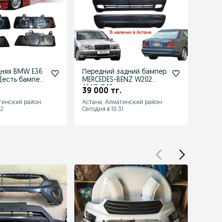
няя BMW E36
Передний задний бампер
Бамп
 (есть бампер
MERCEDES-BENZ W202
Мерс
етка
AMG C43
201
39 000 тг.
28 0
тинский район
Астана, Алматинский район
Астан
32
Сегодня в 10:31
Сегодн