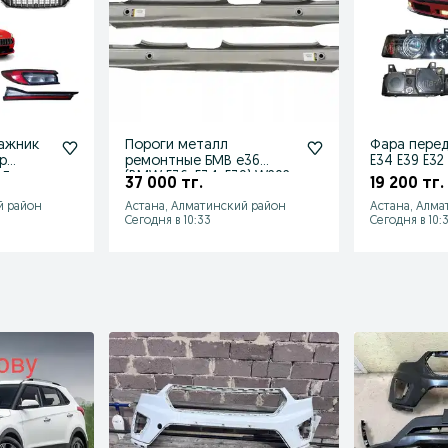
гажник
Пороги металл
Фара перед
р
ремонтные БМВ е36
E34 E39 E32
7 Джак
(BMW E36, E34, E39) W202
крыло реш
37 000 тг.
19 200 тг.
W210 W124
ласточка)
й район
Астана, Алматинский район
Астана, Алма
Сегодня в 10:33
Сегодня в 10: