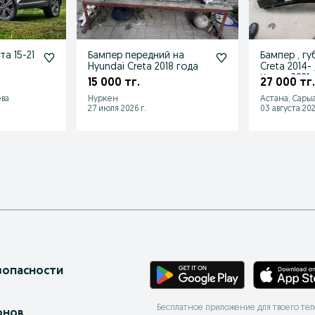
та 15-21
Бампер передний на
Бампер , гу
Hyundai Creta 2018 года
Creta 2014-
Крета 2021
15 000 тг.
27 000 тг.
ва
Нуркен
Астана, Сары
27 июля 2026 г.
03 августа 202
зопасности
Бесплатное приложение для твоего те
онов