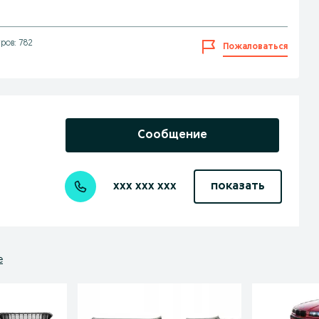
ров: 782
Пожаловаться
Сообщение
xxx xxx xxx
показать
е