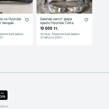
ба на Hyundai
Бампер капот фара
Бампе
 / Хендай
крыло Hyundai Creta
Hyund
10 000 тг.
70 0
аркинский район
Астана, Алматинский район
Астан
6 г.
07 августа 2026 г.
02 авгу
лефона