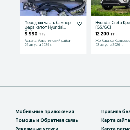
Передняя часть бампер
Hyundai Creta Кре
фара капот Hyundai
(GS/GC)
Creta
9 990 тг.
12 200 тг.
Астана, Алматинский район
Жолбарыса Калшорае
02 августа 2026 г.
02 августа 2026 г.
Мобильные приложения
Правила бе
Помощь и Обратная связь
Карта сайта
Рекламные услуги
Карта реги