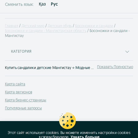
Қаз
Рус
Сменить язык:
Главная
Детский мир
Детская обувь
Босоножки и сандали
Босоножки и сандали - Мангистауская область
Босоножки и сандали -
Мангистау
КАТЕГОРИЯ
Показать Полностью
Купить сандалики детские Мангистау ⭐ Модные детские сандали для девочек, мальчиков, подростков ⭐ Купить детские босоножки в любом размере на OLX.kz!
Карта сайта
Карта регионов
Карта бизнес-страницы
Популярные запросы
Этот сайт использует cookies. Вы можете изменить настройки cookies
в своeм браузере.
Узнать больше