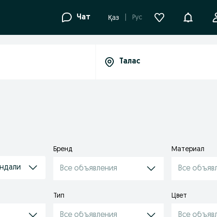
Уведомле
Чат
Рус
Қаз
Бренд
Материал
андали
Все объявления
Все объяв
Тип
Цвет
Все объявления
Все объяв