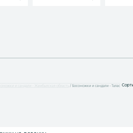
Сорти
соножки и сандали - Жамбылская область
Босоножки и сандали - Талас