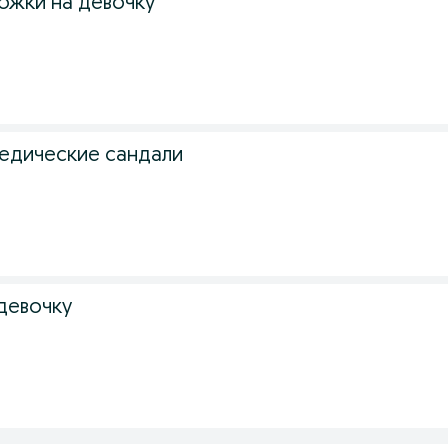
жки на девочку
едические сандали
девочку