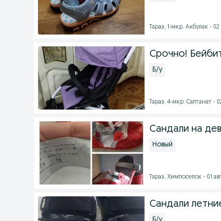
Тараз, 1-мкр. Акбулак - 02 
Срочно! Бейби
Б/у
Тараз, 4-мкр. Салтанат - 0
Сандали на де
Новый
Тараз, Химпоселок - 01 авг
Сандали летние
Б/у