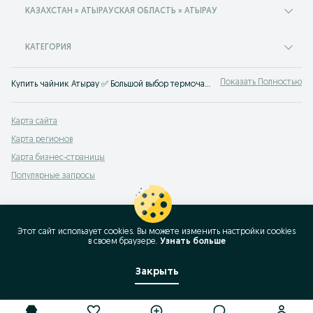
КАЗАХСТАН » АТЫРАУСКАЯ ОБЛАСТЬ » АТЫРАУ
КАТЕГОРИЯ
Показать Полностью
Купить чайник Атырау ✅ Большой выбор термочайников для всех видов плит ⭐ Купить огнеупорный чайник со свистком и заварником на OLX.kz!
Карта сайта
Карта регионов
Карта бизнес-страницы
Популярные запросы
Этот сайт использует cookies. Вы можете изменить настройки cookies
в своeм браузере.
Узнать больше
Закрыть