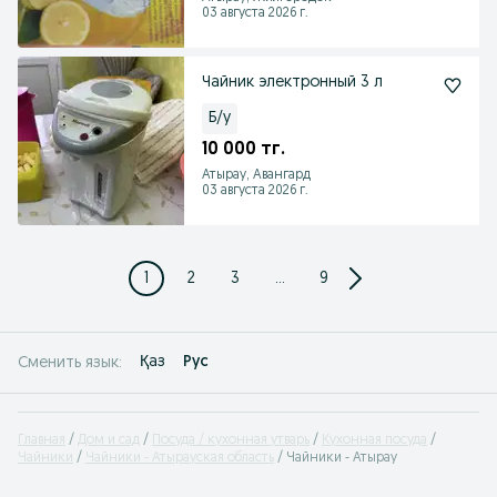
03 августа 2026 г.
Чайник электронный 3 л
Б/у
10 000 тг.
Атырау, Авангард
03 августа 2026 г.
1
2
3
...
9
Қаз
Рус
Сменить язык:
Главная
Дом и сад
Посуда / кухонная утварь
Кухонная посуда
Чайники
Чайники - Атырауская область
Чайники - Атырау