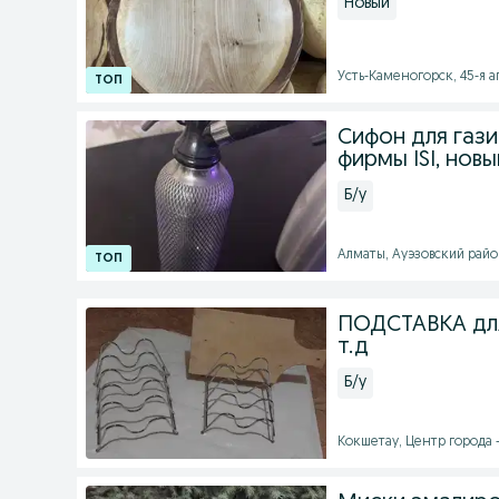
Новый
Усть-Каменогорск, 45-я ап
Сифон для газ
фирмы ISI, нов
Б/у
Алматы, Ауэзовский район 
ПОДСТАВКА для
т.д
Б/у
Кокшетау, Центр города -