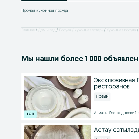
Прочая кухонная посуда
Главная
Дом и сад
Посуда / кухонная утварь
Кухонная посуда
Мы нашли
более
1 000 объявле
Эксклюзивная 
ресторанов
Новый
Алматы, Бостандыкский ра
Астау сатылад