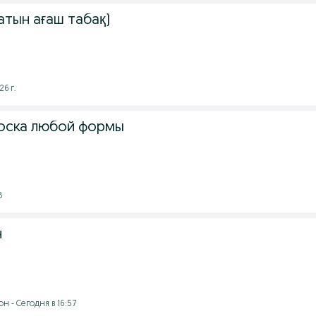
атын ағаш табақ)
26 г.
оска любой формы
8
н
 - Сегодня в 16:57