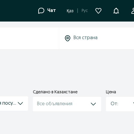
Уведомле
Чат
Рус
Қаз
Сделано в Казахстане
Цена
я посуда
Все объявления