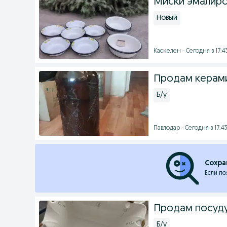
Миски эмалиро
Новый
Каскелен - Сегодня в 17:4
Продам керами
Б/у
Павлодар - Сегодня в 17:4
Сохра
Если по
Продам посуду
Б/у