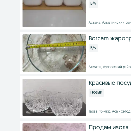
Б/у
Астана, Алматинский райо
Borcam жаропр
Б/у
Алматы, Ауэзовский район
Красивые посу
Новый
Тараз, 10-мкр. Аса - Сегодн
Продам изоляц