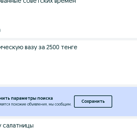
ванные советских времен
3
ческую вазу за 2500 тенге
3
нить параметры поиска
Сохранить
явятся похожие объявления, мы сообщим.
 салатницы