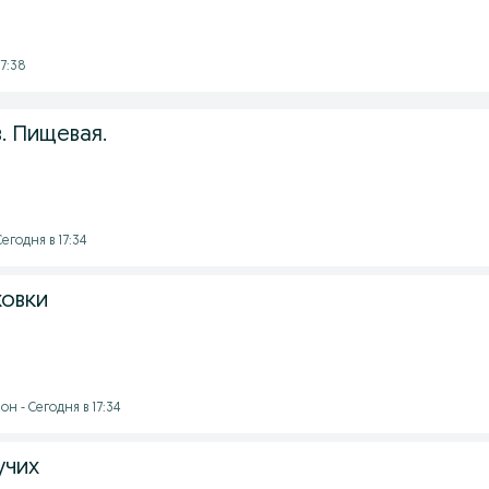
17:38
в. Пищевая.
егодня в 17:34
ховки
н - Сегодня в 17:34
учих