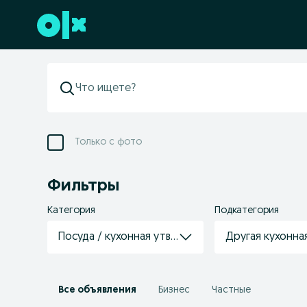
Перейти к нижнему колонтитулу
Только с фото
Фильтры
Категория
Подкатегория
Посуда / кухонная утварь
Другая кухонна
Все объявления
Бизнес
Частные