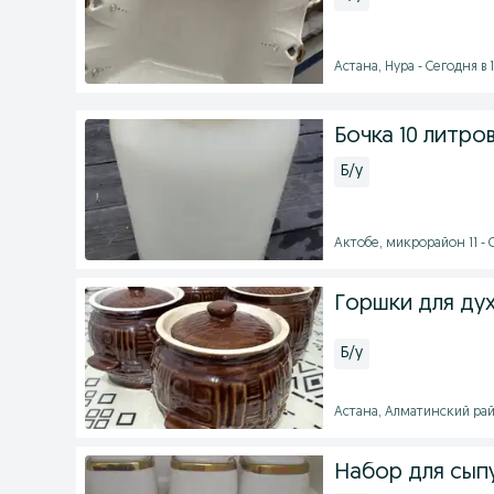
Астана, Нура - Сегодня в 
Бочка 10 литро
Б/у
Актобе, микрорайон 11 - С
Горшки для ду
Б/у
Астана, Алматинский райо
Набор для сып