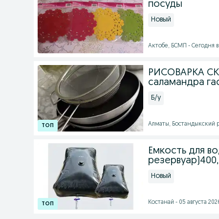
посуды
Новый
Актобе, БСМП - Сегодня в 
РИСОВАРКА С
саламандра га
Б/у
Алматы, Бостандыкский ра
Ёмкость для во
резервуар)400,
Новый
Костанай - 05 августа 2026