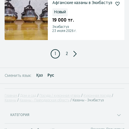
Афганские казаны в Экибастуз
Новый
19 000 тг.
Экибастуз
23 июля 2026 г.
1
2
Қаз
Рус
Сменить язык:
Главная
Дом и сад
Посуда / кухонная утварь
Кухонная посуда
Казаны
Казаны - Павлодарская область
Казаны - Экибастуз
КАТЕГОРИЯ