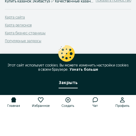
Показать Полностью
Купить казанок Экибастуз ✅ Качественные казанки для костра и плиты ⭐ Купить казан по доступной цене на OLX.kz!
Карта сайта
Карта регионов
Карта бизнес-страницы
Популярные запросы
Этот сайт использует cookies. Вы можете изменить настройки cookies
в своeм браузере.
Узнать больше
Закрыть
Главная
Избранное
Создать
Чат
Профиль