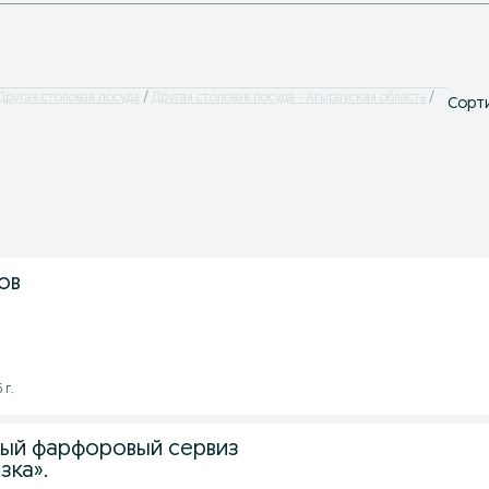
Другая столовая посуда
Другая столовая посуда - Атырауская область
Сорти
ов
 г.
ый фарфоровый сервиз
зка».