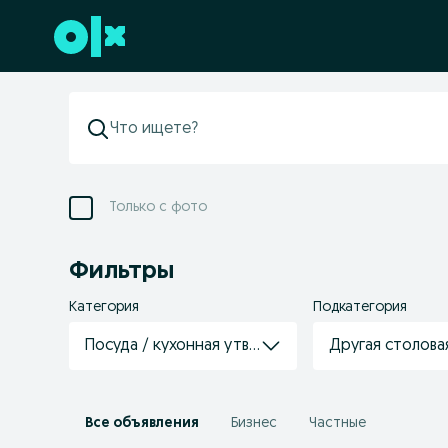
Перейти к нижнему колонтитулу
Только с фото
Фильтры
Категория
Подкатегория
Посуда / кухонная утварь
Другая столова
Все объявления
Бизнес
Частные