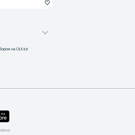
бором на OLX.kz!
лефона