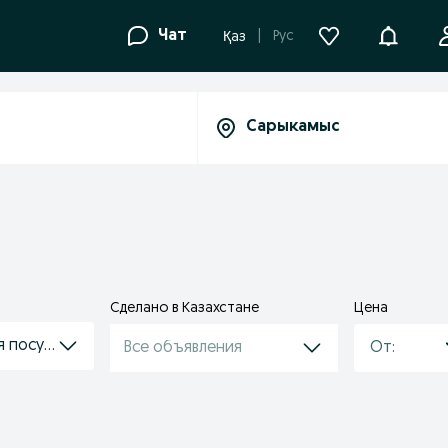
Уведомле
Чат
Рус
Қаз
Сделано в Казахстане
Цена
я посуда
Все объявления