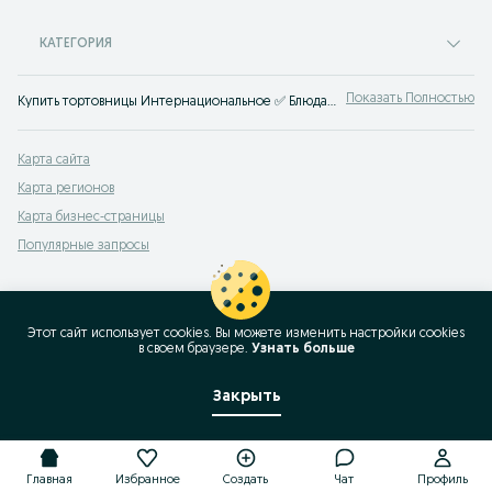
КАТЕГОРИЯ
Показать Полностью
Купить тортовницы Интернациональное ✅ Блюда этажерки для сладостей по доступной цене ⭐ Купить посуду конфетницу на ножке, с крышкой на OLX.kz!
Карта сайта
Карта регионов
Карта бизнес-страницы
Популярные запросы
Этот сайт использует cookies. Вы можете изменить настройки cookies
в своeм браузере.
Узнать больше
Закрыть
Главная
Избранное
Создать
Чат
Профиль