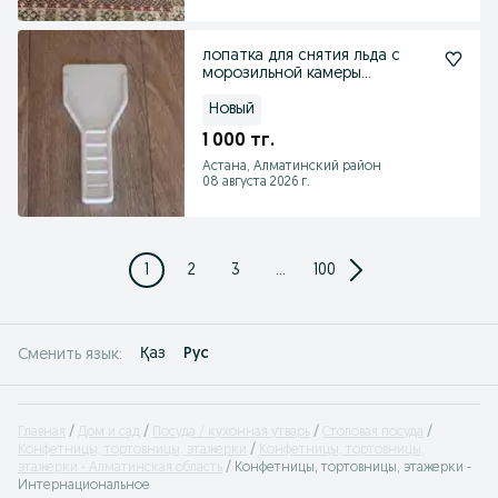
лопатка для снятия льда с
морозильной камеры
холодильника
Новый
1 000 тг.
Астана, Алматинский район
08 августа 2026 г.
1
2
3
...
100
Қаз
Рус
Сменить язык:
Главная
Дом и сад
Посуда / кухонная утварь
Столовая посуда
Конфетницы, тортовницы, этажерки
Конфетницы, тортовницы,
этажерки - Алматинская область
Конфетницы, тортовницы, этажерки -
Интернациональное