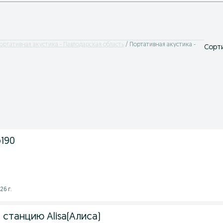
ортативная акустика - Павлодарская область
Портативная акустика -
Сорти
190
26 г.
станцию Alisa(Алиса)