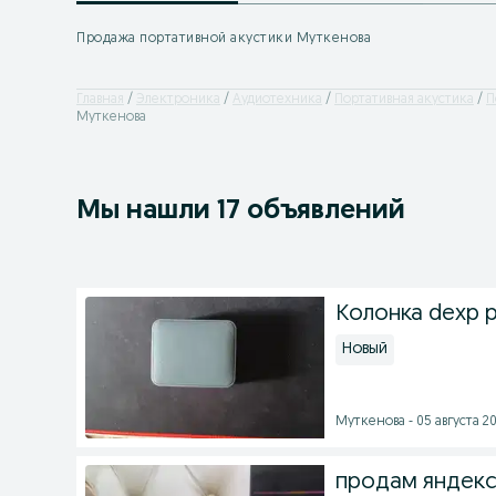
Продажа портативной акустики Муткенова
Главная
Электроника
Аудиотехника
Портативная акустика
П
Муткенова
Мы нашли 17 объявлений
Колонка dexp p
Новый
Муткенова - 05 августа 20
продам яндекс 