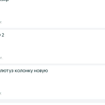
г.
 2
г.
лютуз колонку новую
г.