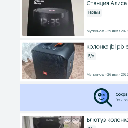
Станция Алиса 
Новый
Муткенова - 29 июля 2026
колонка jbl pb 
Б/у
Муткенова - 26 июля 2026
Сохра
Если по
Блютуз колонка