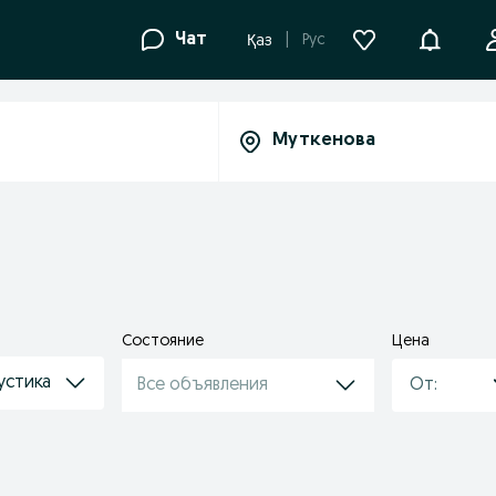
Уведомле
Чат
Рус
Қаз
Состояние
Цена
устика
Все объявления