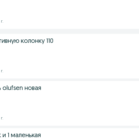
г.
ивную колонку 110
г.
 olufsen новая
г.
 и 1 маленькая