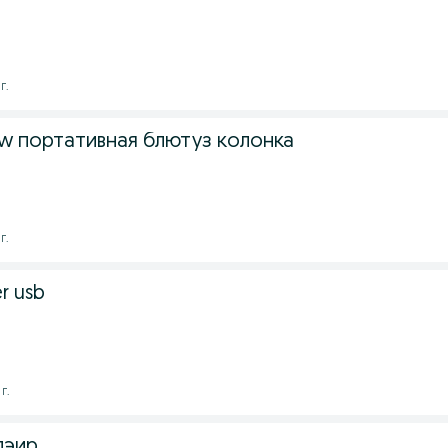
г.
0w портативная блютуз колонка
г.
r usb
г.
лэир