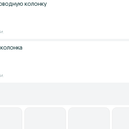
оводную колонку
 г.
0 колонка
 г.