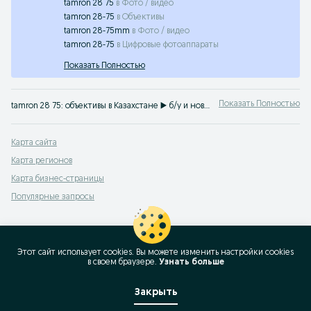
tamron 28 75
в
Фото / видео
tamron 28-75
в
Объективы
tamron 28-75mm
в
Фото / видео
tamron 28-75
в
Цифровые фотоаппараты
Показать Полностью
Показать Полностью
tamron 28 75: объективы в Казахстане ▶️ б/у и новые ⭐ Широкий выбор фотообъективов по выгодной цене ⚡ Покупайте легко на OLX.kz!
Карта сайта
Карта регионов
Карта бизнес-страницы
Популярные запросы
Этот сайт использует cookies. Вы можете изменить настройки cookies
в своeм браузере.
Узнать больше
Закрыть